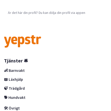
Är det här din profil? Du kan dölja din profil via appen
Tjänster 🛎
👶 Barnvakt
📖 Läxhjälp
🍃 Trädgård
🐕 Hundvakt
🛠 Övrigt