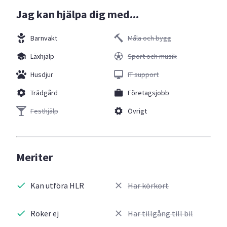
Jag kan hjälpa dig med...
Barnvakt
Måla och bygg
Läxhjälp
Sport och musik
Husdjur
IT support
Trädgård
Företagsjobb
Festhjälp
Övrigt
Meriter
Kan utföra HLR
Har körkort
Röker ej
Har tillgång till bil