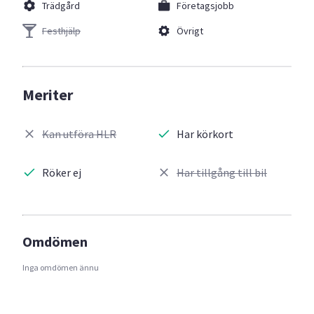
Trädgård
Företagsjobb
Festhjälp
Övrigt
Meriter
Kan utföra HLR
Har körkort
Röker ej
Har tillgång till bil
Omdömen
Inga omdömen ännu