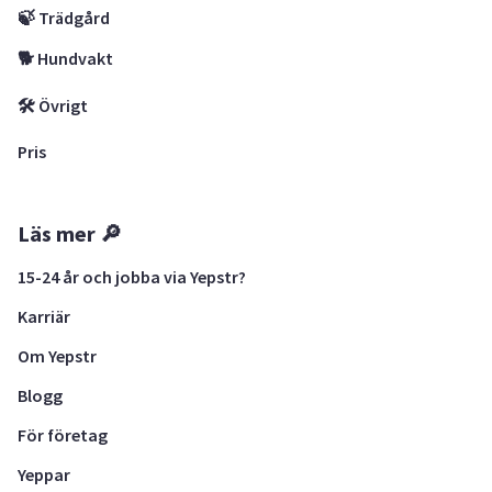
🍃 Trädgård
🐕 Hundvakt
🛠 Övrigt
Pris
Läs mer 🔎
15-24 år och jobba via Yepstr?
Karriär
Om Yepstr
Blogg
För företag
Yeppar