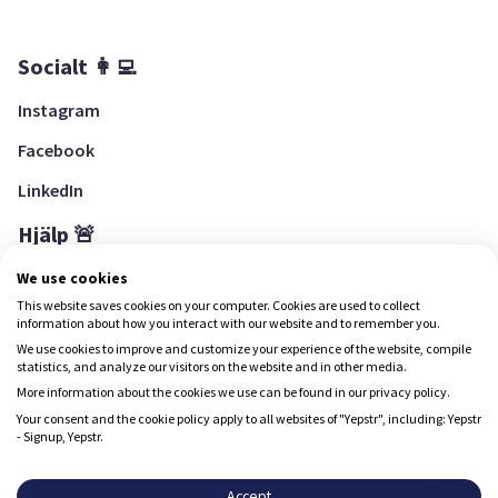
Socialt 👩‍💻
Instagram
Facebook
LinkedIn
Hjälp 🚨
Hjälpcenter
We use cookies
This website saves cookies on your computer. Cookies are used to collect
information about how you interact with our website and to remember you.
We use cookies to improve and customize your experience of the website, compile
Ladda ned Yepstr
statistics, and analyze our visitors on the website and in other media.
More information about the cookies we use can be found in our privacy policy.
Ladda ned Yepstr
Your consent and the cookie policy apply to all websites of "Yepstr", including: Yepstr
- Signup, Yepstr.
Yepstr använder cookies (kakor) för att ge dig en bättre
upplevelse.
Accept