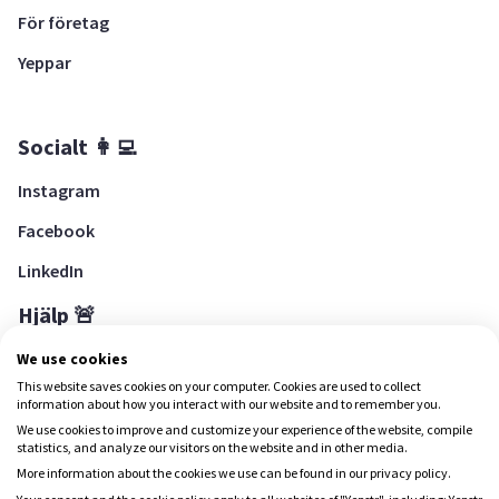
För företag
Yeppar
Socialt 👩‍💻
Instagram
Facebook
LinkedIn
Hjälp 🚨
Hjälpcenter
We use cookies
This website saves cookies on your computer. Cookies are used to collect
information about how you interact with our website and to remember you.
We use cookies to improve and customize your experience of the website, compile
Ladda ned Yepstr
statistics, and analyze our visitors on the website and in other media.
More information about the cookies we use can be found in our privacy policy.