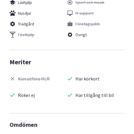
Läxhjälp
Sport och musik
Husdjur
IT support
Trädgård
Företagsjobb
Festhjälp
Övrigt
Meriter
Kan utföra HLR
Har körkort
Röker ej
Har tillgång till bil
Omdömen