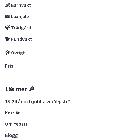
👶 Barnvakt
📖 Läxhjälp
🍃 Trädgård
🐕 Hundvakt
🛠 Övrigt
Pris
Läs mer 🔎
15-24 år och jobba via Yepstr?
Karriär
Om Yepstr
Blogg