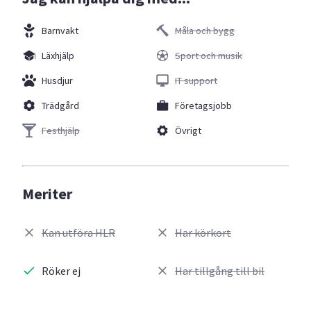
Barnvakt
Måla och bygg
Läxhjälp
Sport och musik
Husdjur
IT support
Trädgård
Företagsjobb
Festhjälp
Övrigt
Meriter
Kan utföra HLR
Har körkort
Röker ej
Har tillgång till bil