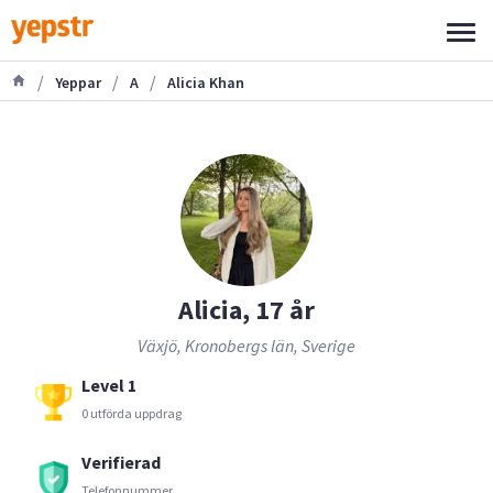
/
/
/
Yeppar
A
Alicia Khan
Alicia, 17 år
Växjö, Kronobergs län, Sverige
Level 1
0 utförda uppdrag
Verifierad
Telefonnummer