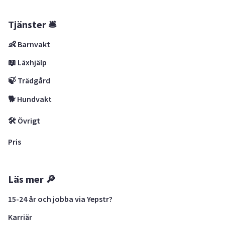
Tjänster 🛎
👶 Barnvakt
📖 Läxhjälp
🍃 Trädgård
🐕 Hundvakt
🛠 Övrigt
Pris
Läs mer 🔎
15-24 år och jobba via Yepstr?
Karriär