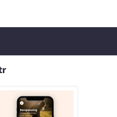
Om du vill veta mer om min
studiebakgrund berättar jag
gärna mer. Kontakta mig om
du vill ha hjälp – jag ser fram
emot att höra från dig!
tr