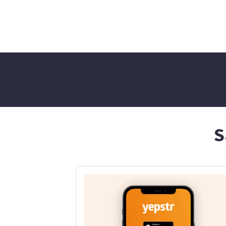
även mycket erfarenhet då
syster. Tvek
jag passat mina kusiner
av er!
flera gånger sen dom var
små. Har jobbat i en
glasskiosk och varit ledare
på sommarläger för barn.
Jag brukade även passa min
grannes hund och gå turer
med den. För tillfället jobbar
jag på Lager 157 här i Växjö.
Jag lär mig lätt saker och är
intresserad av att jobba
inom många yrken. Jag är en
stresstolerant, ansvarsfull
S
och social person som
pratar tre språk flytande
svenska, engelska och
danska. Jag är väldigt bra i
skolan och har alltid varit
det. Därför kan jag även
hjälpa till med läxhjälp.
Speciellt med matte. Jag
söker jobb för att spara till
körkort och min framtid. Ha
en trevligt dag! Mvh, Maria