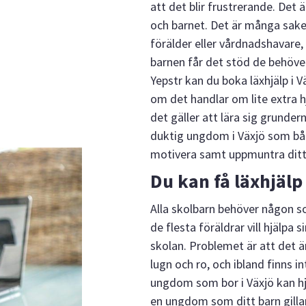
att det blir frustrerande. Det
och barnet. Det är många sake
förälder eller vårdnadshavare,
barnen får det stöd de behöver
Yepstr kan du boka läxhjälp i V
om det handlar om lite extra h
det gäller att lära sig grundern
duktig ungdom i Växjö som båd
motivera samt uppmuntra ditt
Du kan få läxhjäl
Alla skolbarn behöver någon s
de flesta föräldrar vill hjälpa s
skolan. Problemet är att det är s
lugn och ro, och ibland finns i
ungdom som bor i Växjö kan hjäl
en ungdom som ditt barn gilla