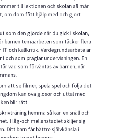
 kommer till lektionen och skolan så mår
at, om dom fått hjälp med och gjort
 ut som den gjorde när du gick i skolan,
ör barnen temaarbeten som täcker flera
IT och källkritik. Värdegrundsarbete är
 i och som präglar undervisningen. En
står vad som förväntas av barnen, när
ammans.
m att se filmer, spela spel och följa det
 ungdom kan öva glosor och uttal med
en blir rätt.
 skrivträning hemma så kan en snäll och
. I låg-och mellanstadiet skiljer sig
Ditt barn får bättre självkänsla i
n ungdom tryggt hemma.