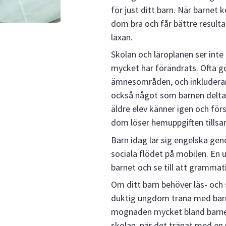
för just ditt barn. När barnet
dom bra och får bättre result
läxan.
Skolan och läroplanen ser inte
mycket har förändrats. Ofta g
ämnesområden, och inkluderar 
också något som barnen deltar
äldre elev känner igen och för
dom löser hemuppgiften tills
Barn idag lär sig engelska geno
sociala flödet på mobilen. En
barnet och se till att grammatik
Om ditt barn behöver läs- och
duktig ungdom träna med barnet
mognaden mycket bland barnen. 
skolan, när det tränat med e