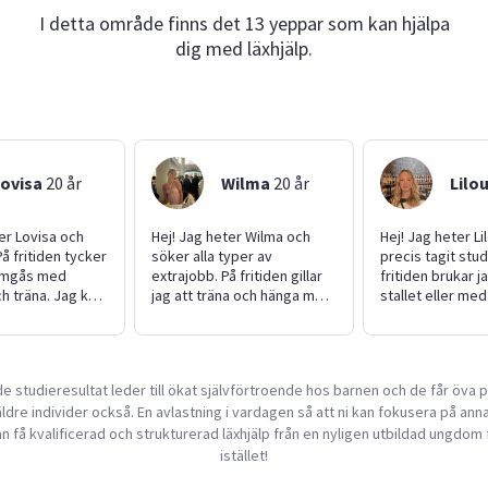
I detta område finns det 13 yeppar som kan hjälpa
dig med läxhjälp.
Lovisa
20
år
Wilma
20
år
Lilo
er Lovisa och
Hej! Jag heter Wilma och
Hej! Jag heter Li
På fritiden tycker
söker alla typer av
precis tagit stu
 umgås med
extrajobb. På fritiden gillar
fritiden brukar ja
h träna. Jag kan
jag att träna och hänga med
stallet eller me
med barnvakt,
kompisar. Jag är en glad och
Jag är alltid gla
bete, läxhjälp
trevlig tjej som gör mitt
och har bra tål
jobb du önskar.
arbete noggrant. Jag är
barn. Jag tycker 
i ska anlita mig
duktig på att passa tider
att hjälpa till o
e studieresultat leder till ökat självförtroende hos barnen och de får öva p
är noggrann i det
och göra det som förväntas
både barnvakt o
dre individer också. En avlastning i vardagen så att ni kan fokusera på anna
 på att passa
av mig. Hör gärna av dig!
Hör gärna av di
lar verkligen att
behöver hjälp!
n få kvalificerad och strukturerad läxhjälp från en nyligen utbildad ungdom 
. Jag sparar
istället!
 en resa med min