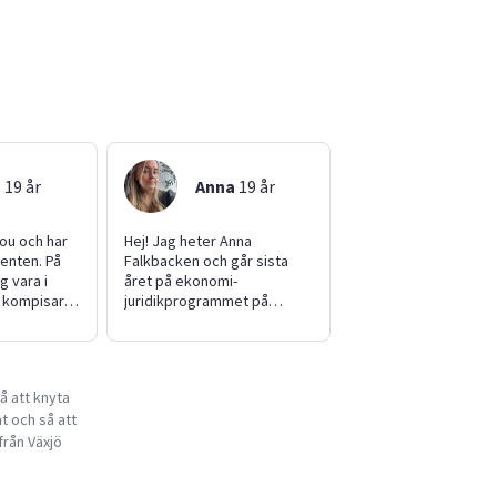
u
19
år
Anna
19
år
lou och har
Hej! Jag heter Anna
denten. På
Falkbacken och går sista
g vara i
året på ekonomi-
d kompisar.
juridikprogrammet på
d och positiv
Katedralskolan. Jag hjälper
amod med
gärna till med allt från
det är kul
barnpassning till läxläsning
ch passar som
och har tidigare varit
å att knyta
ch djurvakt.
barnvakt åt barn mellan 2
t och så att
g om du
och 9 år. Som person är jag
social, glad och framåt. Jag
från Växjö
är också studieinriktad och
hjälper gärna till med läxor.