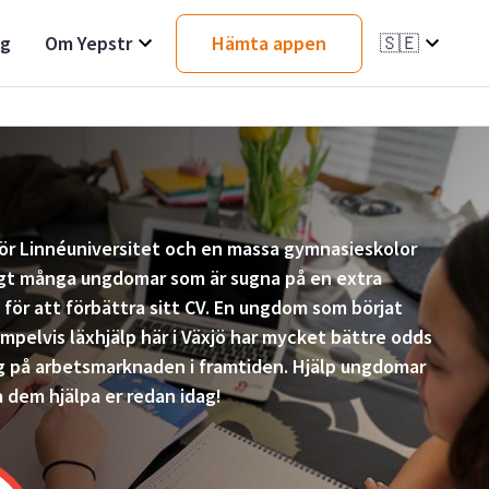
ag
Om Yepstr
Hämta appen
🇸🇪
ör Linnéuniversitet och en massa gymnasieskolor
igt många ungdomar som är sugna på en extra
 för att förbättra sitt CV. En ungdom som börjat
mpelvis läxhjälp här i Växjö har mycket bättre odds
sig på arbetsmarknaden i framtiden. Hjälp ungdomar
 dem hjälpa er redan idag!