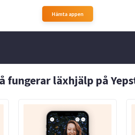
a inte att höra
Hämta appen
å fungerar läxhjälp på Yeps