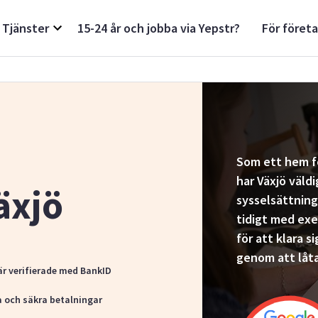
Tjänster
15-24 år och jobba via Yepstr?
För föret
Som ett hem f
har Växjö väld
Växjö
sysselsättning
tidigt med exe
för att klara 
genom att låta
är verifierade med BankID
a och säkra betalningar