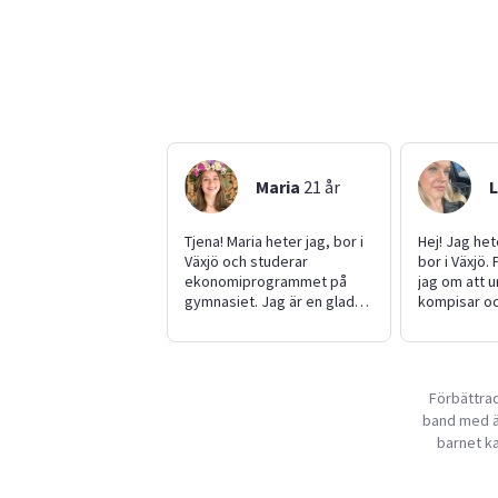
Maria
21
år
Tjena! Maria heter jag, bor i
Hej! Jag het
Växjö och studerar
bor i Växjö. 
ekonomiprogrammet på
jag om att
gymnasiet. Jag är en glad
kompisar oc
och positiv tjej som på min
hjälpa till 
fritid gillar att träna och
trädgårdsar
umgås med vänner. Jag har
eller andra 
växt upp i en familj på sex
Jag tycker n
Förbättrad
personer med två
för att jag 
band med äl
storasystrar och en
jag gör, bra
lillasyster som jag älskar att
tider och gil
barnet ka
umgås med. Jag har ett
hjälpa andra
stort hjärta för barn och
pengar till