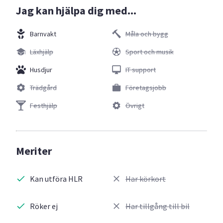
Jag kan hjälpa dig med...
Barnvakt
Måla och bygg
Läxhjälp
Sport och musik
Husdjur
IT support
Trädgård
Företagsjobb
Festhjälp
Övrigt
Meriter
Kan utföra HLR
Har körkort
Röker ej
Har tillgång till bil