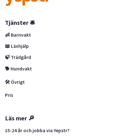
Tjänster 🛎
👶 Barnvakt
📖 Läxhjälp
🍃 Trädgård
🐕 Hundvakt
🛠 Övrigt
Pris
Läs mer 🔎
15-24 år och jobba via Yepstr?