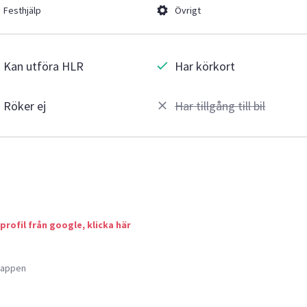
Festhjälp
Övrigt
Kan utföra HLR
Har körkort
Röker ej
Har tillgång till bil
 profil från google, klicka här
a appen