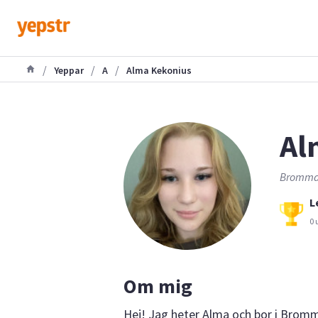
/
/
/
Yeppar
A
Alma Kekonius
Al
Bromma,
L
0 
Om mig
Hej! Jag heter Alma och bor i Bromm