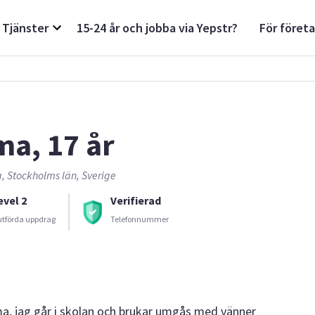
Tjänster
15-24 år och jobba via Yepstr?
För föret
ma, 17 år
 Stockholms län, Sverige
evel 2
Verifierad
utförda uppdrag
Telefonnummer
a, jag går i skolan och brukar umgås med vänner