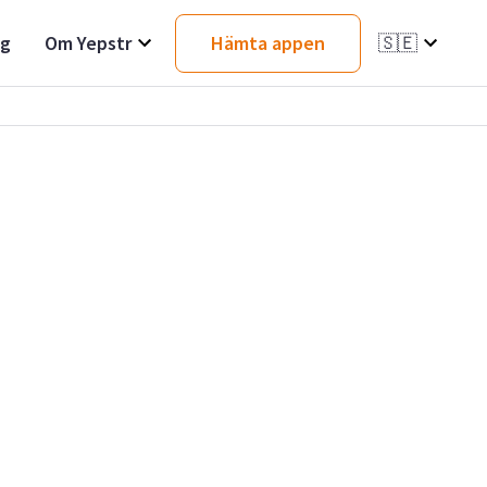
ag
Om Yepstr
Hämta appen
🇸🇪