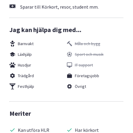
Sparar till Körkort, resor, student mm.
Jag kan hjälpa dig med...
Barnvakt
Måla och bygg
Läxhjälp
Sport och musik
Husdjur
IT support
Trädgård
Företagsjobb
Festhjälp
Övrigt
Meriter
Kan utföra HLR
Har körkort