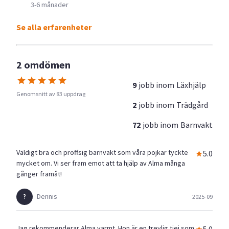
3-6 månader
Se alla erfarenheter
2 omdömen
9
jobb inom
Läxhjälp
Genomsnitt av 83 uppdrag
2
jobb inom
Trädgård
72
jobb inom
Barnvakt
Väldigt bra och proffsig barnvakt som våra pojkar tyckte
5.0
mycket om. Vi ser fram emot att ta hjälp av Alma många
gånger framåt!
Dennis
2025-09
Jag rekommenderar Alma varmt. Hon är en trevlig tjej som