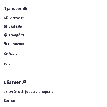
Tjänster 🛎
👶 Barnvakt
📖 Läxhjälp
🍃 Trädgård
🐕 Hundvakt
🛠 Övrigt
Pris
Läs mer 🔎
15-24 år och jobba via Yepstr?
Karriär