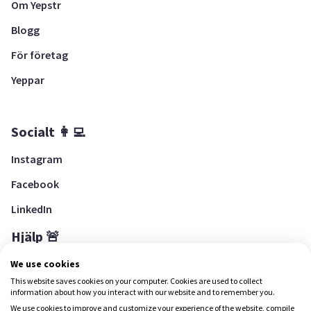
Om Yepstr
Blogg
För företag
Yeppar
Socialt 👩‍💻
Instagram
Facebook
LinkedIn
Hjälp 🚨
Hjälpcenter
We use cookies
This website saves cookies on your computer. Cookies are used to collect
information about how you interact with our website and to remember you.
We use cookies to improve and customize your experience of the website, compile