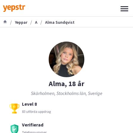
/
/
/
Yeppar
A
Alma Sundqvist
Alma, 18 år
Skärholmen, Stockholms län, Sverige
Level 8
83 utförda uppdrag
Verifierad
Telefonnummer