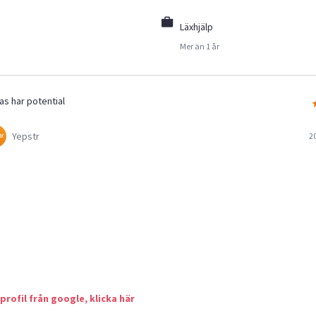
Läxhjälp
Mer än 1 år
as har potential
Yepstr
2
 profil från google, klicka här