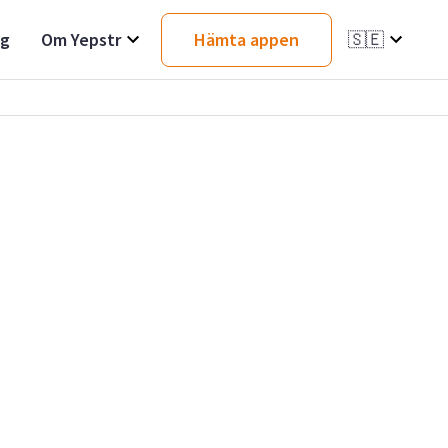
ag
Om Yepstr
Hämta appen
🇸🇪