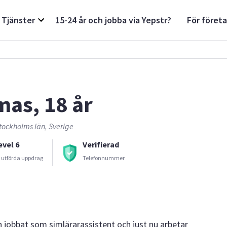
Tjänster
15-24 år och jobba via Yepstr?
För föret
mas, 18 år
tockholms län, Sverige
evel 6
Verifierad
 utförda uppdrag
Telefonnummer
n jobbat som simlärarassistent och just nu arbetar