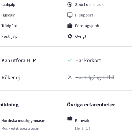
Läxhjälp
Sport och musik
Husdjur
IT support
Trädgård
Företagsjobb
Festhjälp
Övrigt
Kan utföra HLR
Har körkort
Röker ej
Har tillgång till bil
bildning
Övriga erfarenheter
Nordiska musikgymnasiet
Barnvakt
Musik estet, spetsprogram
Mer än 1 år