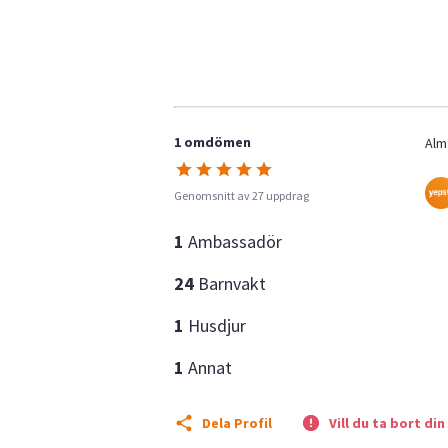
1 omdömen
Alm
Genomsnitt av 27 uppdrag
1
Ambassadör
24
Barnvakt
1
Husdjur
1
Annat
Dela Profil
Vill du ta bort din