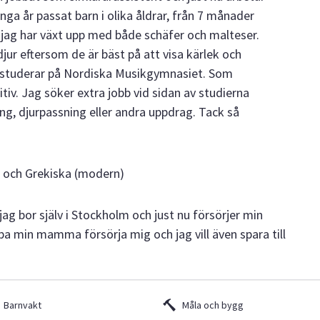
ga år passat barn i olika åldrar, från 7 månader
h jag har växt upp med både schäfer och malteser.
ur eftersom de är bäst på att visa kärlek och
h studerar på Nordiska Musikgymnasiet. Som
itiv. Jag söker extra jobb vid sidan av studierna
ing, djurpassning eller andra uppdrag. Tack så
a och Grekiska (modern)
 jag bor själv i Stockholm och just nu försörjer min
a min mamma försörja mig och jag vill även spara till
Barnvakt
Måla och bygg