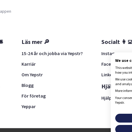
a appen
🛎
Läs mer 🔎
Socialt 👩‍
15-24 år och jobba via Yepstr?
Instagram
We use 
Karriär
Facebook
This websit
how you in
Om Yepstr
LinkedIn
We use cook
and analyze
Blogg
t
Hjälp 🚨
More inform
För företag
Hjälpcenter
Your consen
Yepstr.
Yeppar