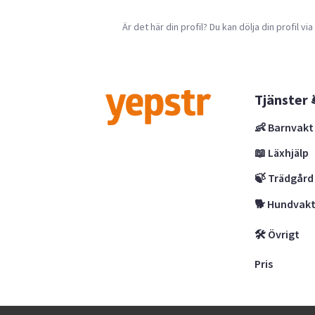
Är det här din profil? Du kan dölja din profil vi
Tjänster 
👶 Barnvakt
📖 Läxhjälp
🍃 Trädgård
🐕 Hundvak
🛠 Övrigt
Pris