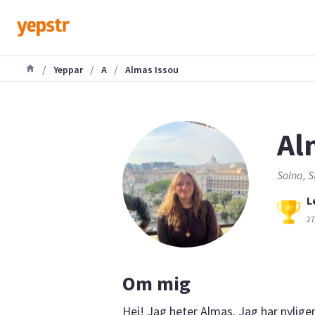
/
/
/
Yeppar
A
Almas Issou
Al
Solna, S
L
27
Om mig
Hej! Jag heter Almas. Jag har nylige