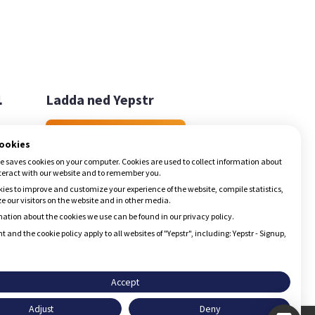

Ladda ned Yepstr
Ladda ned Yepstr
cookies
e saves cookies on your computer. Cookies are used to collect information about
teract with our website and to remember you.
ies to improve and customize your experience of the website, compile statistics,
 our visitors on the website and in other media.
ation about the cookies we use can be found in our privacy policy.
t and the cookie policy apply to all websites of "Yepstr", including: Yepstr - Signup,
Accept
Adjust
Deny