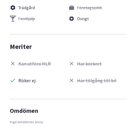
Trädgård
Företagsjobb
Festhjälp
Övrigt
Meriter
Kan utföra HLR
Har körkort
Röker ej
Har tillgång till bil
Omdömen
Inga omdömen ännu