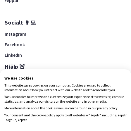
Yeppar
Socialt 👩‍💻
Instagram
Facebook
LinkedIn
Hjälp 🚨
Hjälpcenter
We use cookies
This website saves cookies on your computer. Cookies are used to collect
information about how you interact with our website and to remember you.
We use cookies to improve and customize your experience of the website, compile
Ladda ned Yepstr
statistics, and analyze our visitors on the website and in other media.
More information about the cookies we use can be found in our privacy policy.
Ladda ned Yepstr
Your consent and the cookie policy apply to all websites of "Yepstr", including: Yepstr
- Signup, Yepstr.
Yepstr använder cookies (kakor) för att ge dig en bättre