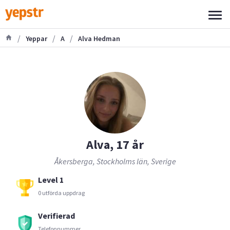
/
/
/
Yeppar
A
Alva Hedman
Alva, 17 år
Åkersberga, Stockholms län, Sverige
Level 1
0 utförda uppdrag
Verifierad
Telefonnummer