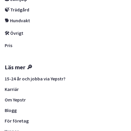
🍃 Trädgård
🐕 Hundvakt
🛠 Övrigt
Pris
Läs mer 🔎
15-24 år och jobba via Yepstr?
Karriär
Om Yepstr
Blogg
För företag