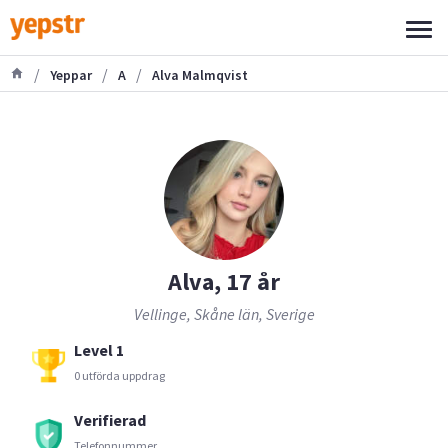
/
/
/
Yeppar
A
Alva Malmqvist
Alva, 17 år
Vellinge, Skåne län, Sverige
Level 1
0 utförda uppdrag
Verifierad
Telefonnummer