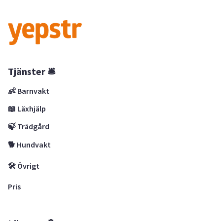
Tjänster 🛎
👶 Barnvakt
📖 Läxhjälp
🍃 Trädgård
🐕 Hundvakt
🛠 Övrigt
Pris