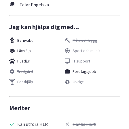
Talar Engelska
Jag kan hjälpa dig med...
Barnvakt
Måla och bygg
Läxhjälp
Sport och musik
Husdjur
IT support
Trädgård
Företagsjobb
Festhjälp
Övrigt
Meriter
Kan utföra HLR
Har körkort