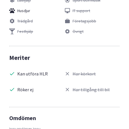
Läxhjälp
Sport och musik
Husdjur
IT support
Trädgård
Företagsjobb
Festhjälp
Övrigt
Meriter
Kan utföra HLR
Har körkort
Röker ej
Har tillgång till bil
Omdömen
Inga omdömen ännu