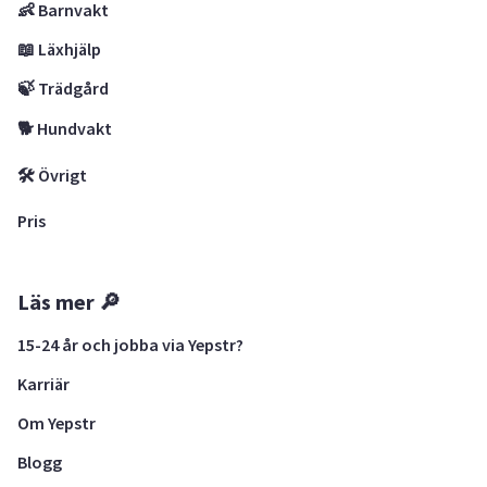
👶 Barnvakt
📖 Läxhjälp
🍃 Trädgård
🐕 Hundvakt
🛠 Övrigt
Pris
Läs mer 🔎
15-24 år och jobba via Yepstr?
Karriär
Om Yepstr
Blogg