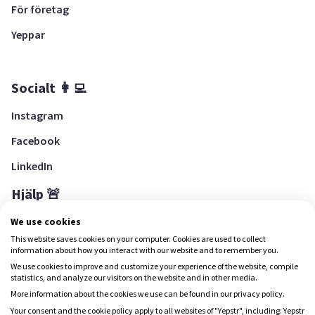
För företag
Yeppar
Socialt 👩‍💻
Instagram
Facebook
LinkedIn
Hjälp 🚨
Hjälpcenter
We use cookies
This website saves cookies on your computer. Cookies are used to collect
information about how you interact with our website and to remember you.
We use cookies to improve and customize your experience of the website, compile
Ladda ned Yepstr
statistics, and analyze our visitors on the website and in other media.
More information about the cookies we use can be found in our privacy policy.
Ladda ned Yepstr
Your consent and the cookie policy apply to all websites of "Yepstr", including: Yepstr