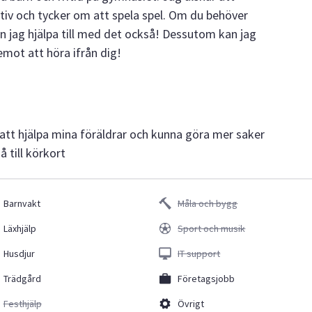
tiv och tycker om att spela spel. Om du behöver
an jag hjälpa till med det också! Dessutom kan jag
mot att höra ifrån dig!
ll att hjälpa mina föräldrar och kunna göra mer saker
 till körkort
Barnvakt
Måla och bygg
Läxhjälp
Sport och musik
Husdjur
IT support
Trädgård
Företagsjobb
Festhjälp
Övrigt