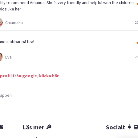
ighly recommend Amanda. She’s very friendly and helpful with the children.
ids like her
Chiamaka
2
nda jobbar på bra!
Eva
2
 profil från google, klicka här
a appen
🛎
Läs mer 🔎
Socialt 👩‍