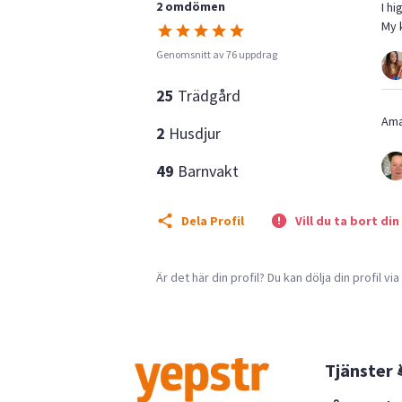
2 omdömen
I h
My k
Genomsnitt av 76 uppdrag
25
Trädgård
Ama
2
Husdjur
49
Barnvakt
Dela Profil
Vill du ta bort din
Är det här din profil? Du kan dölja din profil vi
Tjänster 