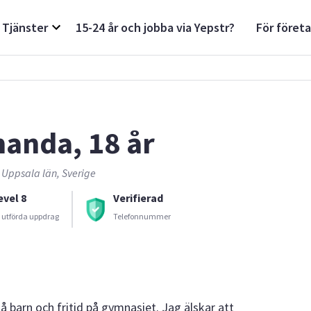
Tjänster
15-24 år och jobba via Yepstr?
För föret
anda, 18 år
 Uppsala län, Sverige
evel 8
Verifierad
 utförda uppdrag
Telefonnummer
 barn och fritid på gymnasiet. Jag älskar att