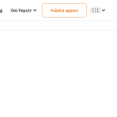
ag
Om Yepstr
Hämta appen
🇸🇪