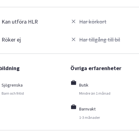
Kan utföra HLR
Har körkort
Röker ej
Har tillgång till bil
bildning
Övriga erfarenheter
Sjögrenska
Butik
Barn och fritid
Mindre än 1 månad
Barnvakt
1-3 månader