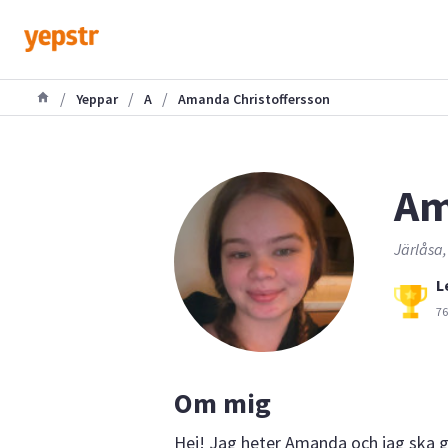
/
/
/
Yeppar
A
Amanda Christoffersson
Am
Järlåsa,
L
76
Om mig
Hej! Jag heter Amanda och jag ska gå