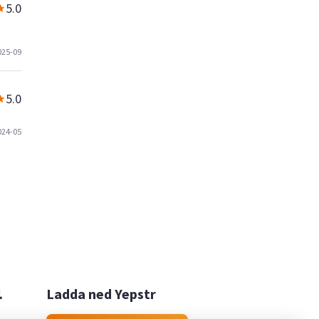
5.0
025-09
5.0
024-05

Ladda ned Yepstr