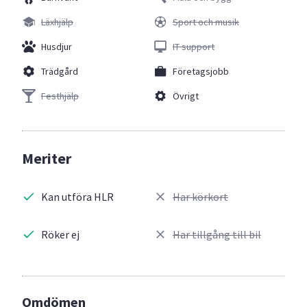
Läxhjälp
Sport och musik
Husdjur
IT support
Trädgård
Företagsjobb
Festhjälp
Övrigt
Meriter
Kan utföra HLR
Har körkort
Röker ej
Har tillgång till bil
Omdömen