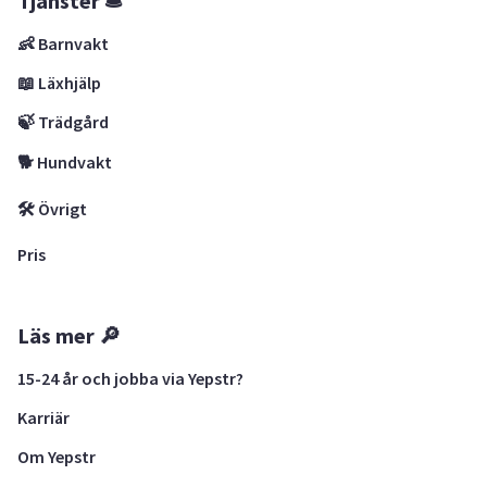
Tjänster 🛎
👶 Barnvakt
📖 Läxhjälp
🍃 Trädgård
🐕 Hundvakt
🛠 Övrigt
Pris
Läs mer 🔎
15-24 år och jobba via Yepstr?
Karriär
Om Yepstr