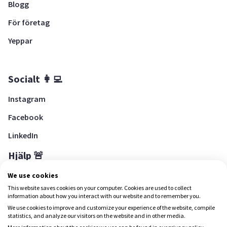
Blogg
För företag
Yeppar
Socialt 👩‍💻
Instagram
Facebook
LinkedIn
Hjälp 🚨
Hjälpcenter
We use cookies
This website saves cookies on your computer. Cookies are used to collect
information about how you interact with our website and to remember you.
We use cookies to improve and customize your experience of the website, compile
Ladda ned Yepstr
statistics, and analyze our visitors on the website and in other media.