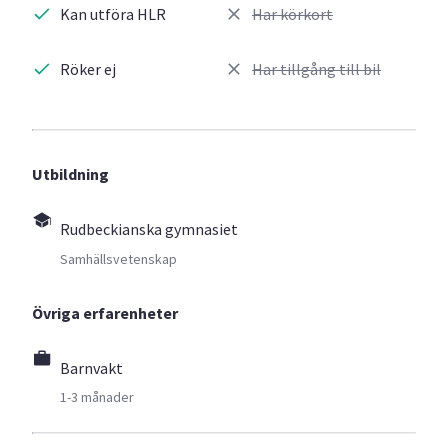
Kan utföra HLR
Har körkort
Röker ej
Har tillgång till bil
Utbildning
Rudbeckianska gymnasiet
Samhällsvetenskap
Övriga erfarenheter
Barnvakt
1-3 månader