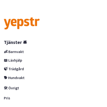
Tjänster 🛎
👶 Barnvakt
📖 Läxhjälp
🍃 Trädgård
🐕 Hundvakt
🛠 Övrigt
Pris