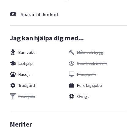
Sparar till körkort
Jag kan hjälpa dig med...
Barnvakt
Måla och bygg
Läxhjälp
Sport och musik
Husdjur
IT support
Trädgård
Företagsjobb
Festhjälp
Övrigt
Meriter