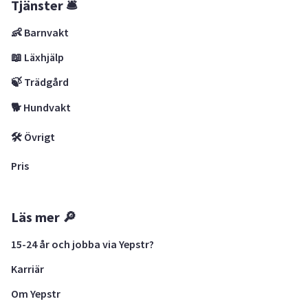
Tjänster 🛎
👶 Barnvakt
📖 Läxhjälp
🍃 Trädgård
🐕 Hundvakt
🛠 Övrigt
Pris
Läs mer 🔎
15-24 år och jobba via Yepstr?
Karriär
Om Yepstr