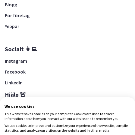
Blogg
För företag
Yeppar
Socialt 👩‍💻
Instagram
Facebook
LinkedIn
Hjälp 🚨
Hjälpcenter
We use cookies
This website saves cookies on your computer. Cookies are used to collect
information about how you interact with our website and to remember you.
We use cookies to improve and customize your experience of the website, compile
Ladda ned Yepstr
statistics, and analyze our visitors on the website and in other media.