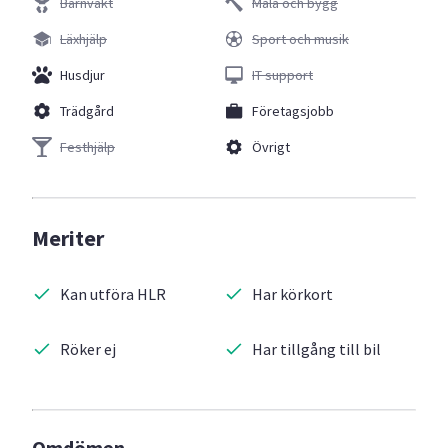
Barnvakt
Måla och bygg
Läxhjälp
Sport och musik
Husdjur
IT support
Trädgård
Företagsjobb
Festhjälp
Övrigt
Meriter
Kan utföra HLR
Har körkort
Röker ej
Har tillgång till bil
Omdömen