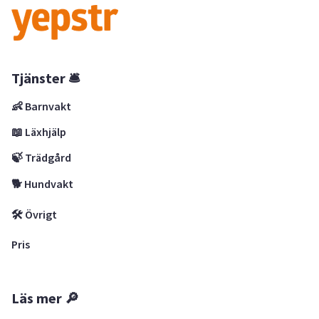
Tjänster 🛎
👶 Barnvakt
📖 Läxhjälp
🍃 Trädgård
🐕 Hundvakt
🛠 Övrigt
Pris
Läs mer 🔎