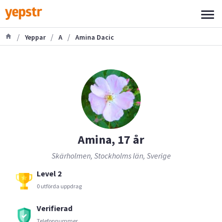
/
/
/
Yeppar
A
Amina Dacic
Amina, 17 år
Skärholmen, Stockholms län, Sverige
Level 2
0 utförda uppdrag
Verifierad
Telefonnummer