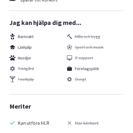
Jag kan hjälpa dig med...
Barnvakt
Måla och bygg
Läxhjälp
Sport och musik
Husdjur
IT support
Trädgård
Företagsjobb
Festhjälp
Övrigt
Meriter
Kan utföra HLR
Har körkort