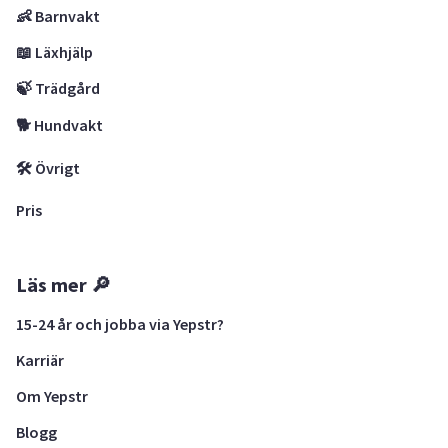
👶 Barnvakt
📖 Läxhjälp
🍃 Trädgård
🐕 Hundvakt
🛠 Övrigt
Pris
Läs mer 🔎
15-24 år och jobba via Yepstr?
Karriär
Om Yepstr
Blogg