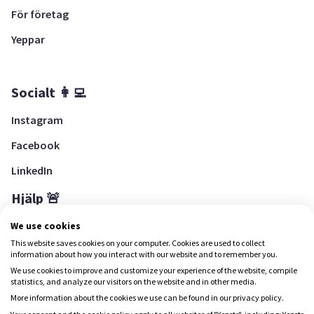
För företag
Yeppar
Socialt 👩‍💻
Instagram
Facebook
LinkedIn
Hjälp 🚨
Hjälpcenter
We use cookies
This website saves cookies on your computer. Cookies are used to collect
information about how you interact with our website and to remember you.
We use cookies to improve and customize your experience of the website, compile
Ladda ned Yepstr
statistics, and analyze our visitors on the website and in other media.
More information about the cookies we use can be found in our privacy policy.