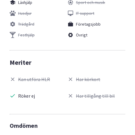
Läxhjälp
Sport och musik
Husdjur
IT support
Trädgård
Företagsjobb
Festhjälp
Övrigt
Meriter
Kan utföra HLR
Har körkort
Röker ej
Har tillgång till bil
Omdömen