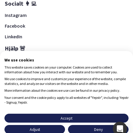
Socialt 👩‍💻
Instagram
Facebook
LinkedIn
Hjälp 🚨
Hjälpcenter
We use cookies
This website saves cookies on your computer. Cookies are used to collect
information about how you interact with our website and to remember you.
We use cookies to improve and customize your experience of the website, compile
Ladda ned Yepstr
statistics, and analyze our visitors on the website and in other media.
More information about the cookies we use can be found in our privacy policy.
Ladda ned Yepstr
Your consent and the cookie policy apply to all websites of "Yepstr", including: Yepstr
- Signup, Yepstr.
Yepstr använder cookies (kakor) för att ge dig en bättre
upplevelse.
Accept
Yepstr AB • Org. 556997-9817 • Skeppsbron 28, 111 30
Adjust
Deny
Stockholm
Godkänn