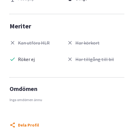
Meriter
Kan utföra HLR
Har körkort
Röker ej
Har tillgång till bil
Omdömen
Inga omdömen ännu
Dela Profil