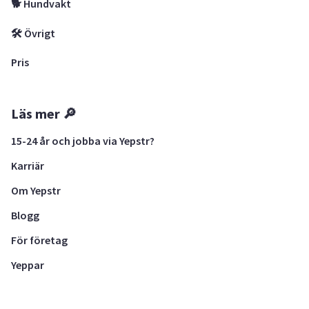
🐕 Hundvakt
🛠 Övrigt
Pris
Läs mer 🔎
15-24 år och jobba via Yepstr?
Karriär
Om Yepstr
Blogg
För företag
Yeppar