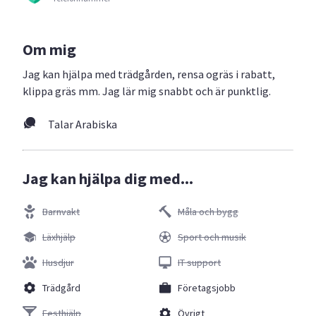
Om mig
Jag kan hjälpa med trädgården, rensa ogräs i rabatt,
klippa gräs mm. Jag lär mig snabbt och är punktlig.
Talar Arabiska
Jag kan hjälpa dig med...
Barnvakt
Måla och bygg
Läxhjälp
Sport och musik
Husdjur
IT support
Trädgård
Företagsjobb
Festhjälp
Övrigt