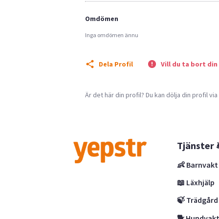
Omdömen
Inga omdömen ännu
Dela Profil
Vill du ta bort din
Är det här din profil? Du kan dölja din profil vi
Tjänster 
👶 Barnvakt
📖 Läxhjälp
🍃 Trädgård
🐕 Hundvak