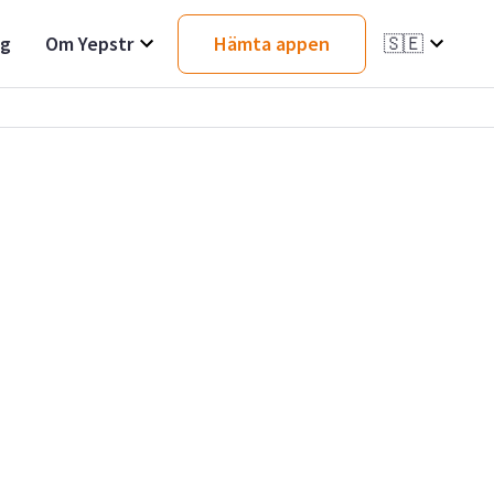
ag
Om Yepstr
Hämta appen
🇸🇪