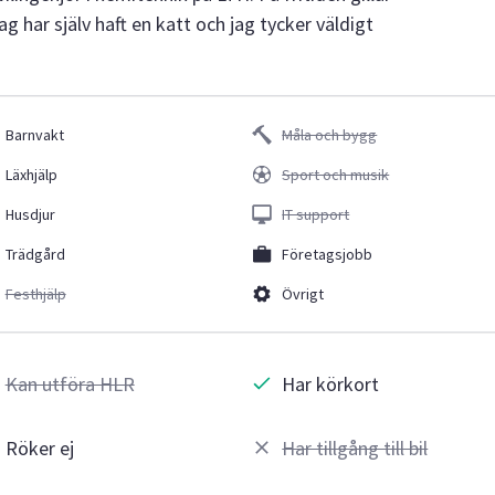
 har själv haft en katt och jag tycker väldigt
Barnvakt
Måla och bygg
Läxhjälp
Sport och musik
Husdjur
IT support
Trädgård
Företagsjobb
Festhjälp
Övrigt
Kan utföra HLR
Har körkort
Röker ej
Har tillgång till bil