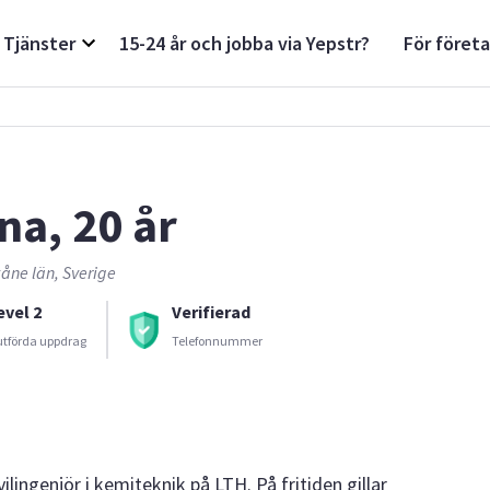
Tjänster
15-24 år och jobba via Yepstr?
För föret
na, 20 år
åne län, Sverige
evel 2
Verifierad
utförda uppdrag
Telefonnummer
vilingenjör i kemiteknik på LTH. På fritiden gillar