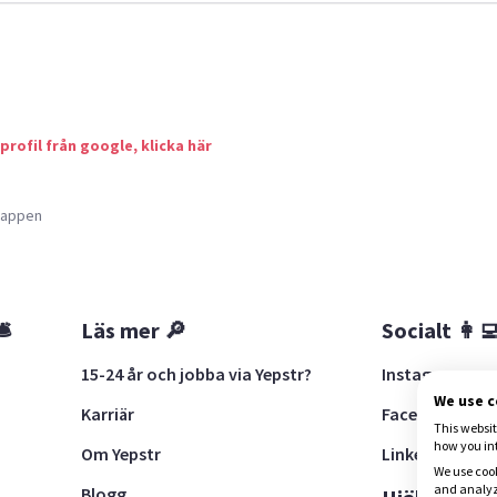
 profil från google, klicka här
a appen
🛎
Läs mer 🔎
Socialt 👩‍
15-24 år och jobba via Yepstr?
Instagram
We use 
Karriär
Facebook
This websit
how you in
Om Yepstr
LinkedIn
We use cook
and analyze
Blogg
t