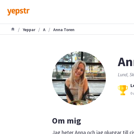
/
/
/
Yeppar
A
Anna Toren
An
Lund, Sk
L
0 
Om mig
Jag heter Anna och jag pluggar till ci