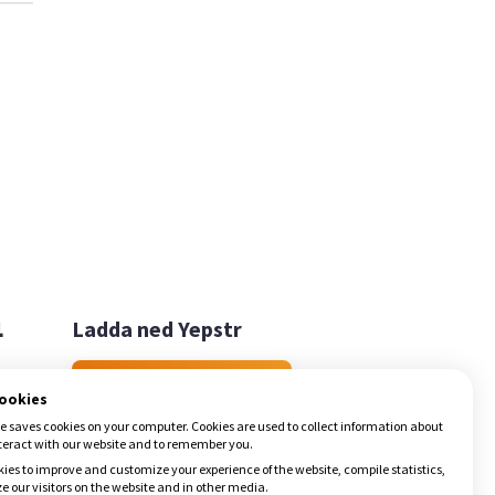

Ladda ned Yepstr
Ladda ned Yepstr
cookies
e saves cookies on your computer. Cookies are used to collect information about
teract with our website and to remember you.
ies to improve and customize your experience of the website, compile statistics,
 our visitors on the website and in other media.