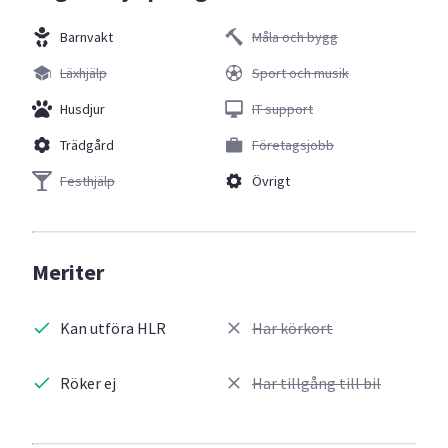
Barnvakt
Måla och bygg
Läxhjälp
Sport och musik
Husdjur
IT support
Trädgård
Företagsjobb
Festhjälp
Övrigt
Meriter
Kan utföra HLR
Har körkort
Röker ej
Har tillgång till bil