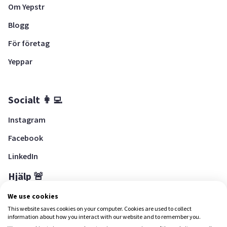
Om Yepstr
Blogg
För företag
Yeppar
Socialt 👩‍💻
Instagram
Facebook
LinkedIn
Hjälp 🚨
Hjälpcenter
We use cookies
This website saves cookies on your computer. Cookies are used to collect
information about how you interact with our website and to remember you.