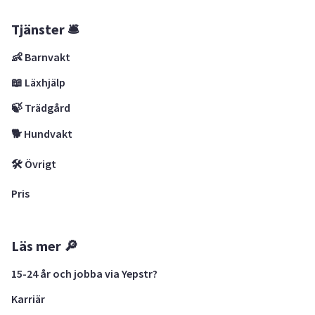
Tjänster 🛎
👶 Barnvakt
📖 Läxhjälp
🍃 Trädgård
🐕 Hundvakt
🛠 Övrigt
Pris
Läs mer 🔎
15-24 år och jobba via Yepstr?
Karriär