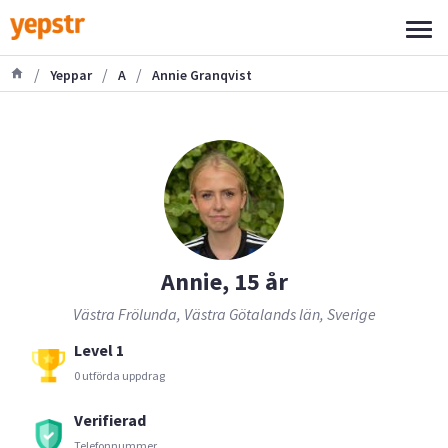
/
/
/
Yeppar
A
Annie Granqvist
Annie, 15 år
Västra Frölunda, Västra Götalands län, Sverige
Level 1
0 utförda uppdrag
Verifierad
Telefonnummer