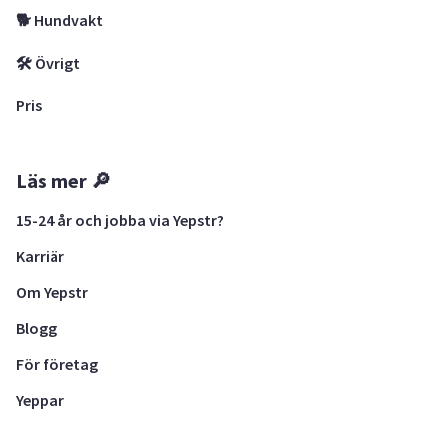
🐕 Hundvakt
🛠 Övrigt
Pris
Läs mer 🔎
15-24 år och jobba via Yepstr?
Karriär
Om Yepstr
Blogg
För företag
Yeppar