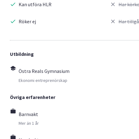
Kan utföra HLR
Har körko
Röker ej
Har tillgå
Utbildning
Östra Reals Gymnasium
Ekonomi entreprenörskap
Övriga erfarenheter
Barnvakt
Mer än 1 år