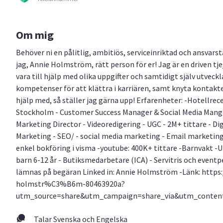
Om mig
Behöver ni en pålitlig, ambitiös, serviceinriktad och ansvarst
jag, Annie Holmström, rätt person för er! Jag är en driven tje
vara till hjälp med olika uppgifter och samtidigt själv utvec
kompetenser för att klättra i karriären, samt knyta kontakt
hjälp med, så ställer jag gärna upp! Erfarenheter: -Hotellrece
Stockholm - Customer Success Manager & Social Media Manger
Marketing Director - Videoredigering - UGC - 2M+ tittare - Di
Marketing - SEO/ - social media marketing - Email marketing
enkel bokföring i visma -youtube: 400K+ tittare -Barnvakt 
barn 6-12 år - Butiksmedarbetare (ICA) - Servitris och eventp
lämnas på begäran Linked in: Annie Holmström -Länk: https
holmstr%C3%B6m-80463920a?
utm_source=share&utm_campaign=share_via&utm_conten
Talar Svenska och Engelska