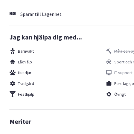
Sparar till Lägenhet
Jag kan hjälpa dig med...
Barnvakt
Måla och b
Läxhjälp
Sport och 
Husdjur
IT support
Trädgård
Företagsj
Festhjälp
Övrigt
Meriter