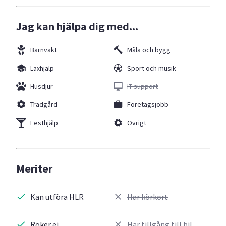
Jag kan hjälpa dig med...
Barnvakt
Måla och bygg
Läxhjälp
Sport och musik
Husdjur
IT support
Trädgård
Företagsjobb
Festhjälp
Övrigt
Meriter
Kan utföra HLR
Har körkort
Röker ej
Har tillgång till bil