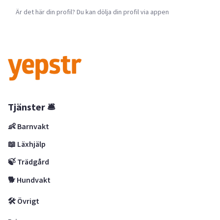
Är det här din profil? Du kan dölja din profil via appen
Tjänster 🛎
👶 Barnvakt
📖 Läxhjälp
🍃 Trädgård
🐕 Hundvakt
🛠 Övrigt