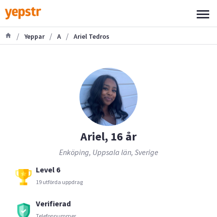
/
/
/
Yeppar
A
Ariel Tedros
Ariel, 16 år
Enköping, Uppsala län, Sverige
Level 6
19 utförda uppdrag
Verifierad
Telefonnummer