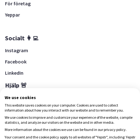
För företag
Yeppar
Socialt 👩‍💻
Instagram
Facebook
LinkedIn
Hjälp 🚨
Hjälpcenter
We use cookies
This website saves cookies on your computer. Cookies are used to collect
information about how you interact with our website and to remember you.
We use cookies to improve and customize your experience of the website, compile
Ladda ned Yepstr
statistics, and analyze our visitors on the website and in other media.
More information about the cookies we use can be found in our privacy policy.
Ladda ned Yepstr
Your consent and the cookie policy apply to all websites of "Yepstr", including: Yepstr