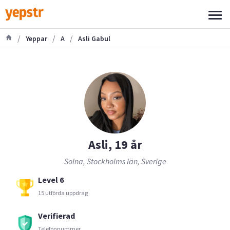
/
/
/
Yeppar
A
Asli Gabul
Asli, 19 år
Solna, Stockholms län, Sverige
Level 6
15 utförda uppdrag
Verifierad
Telefonnummer