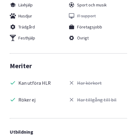
Läxhjälp
Sport och musik
Husdjur
IT support
Trädgård
Företagsjobb
Festhjälp
Övrigt
Meriter
Kan utföra HLR
Har körkort
Röker ej
Har tillgång till bil
Utbildning