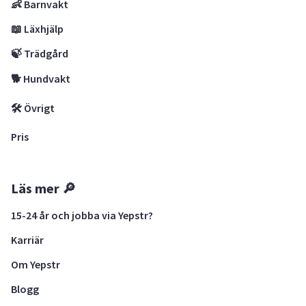
👶 Barnvakt
📖 Läxhjälp
🍃 Trädgård
🐕 Hundvakt
🛠 Övrigt
Pris
Läs mer 🔎
15-24 år och jobba via Yepstr?
Karriär
Om Yepstr
Blogg