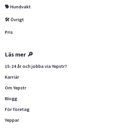
🐕 Hundvakt
🛠 Övrigt
Pris
Läs mer 🔎
15-24 år och jobba via Yepstr?
Karriär
Om Yepstr
Blogg
För företag
Yeppar