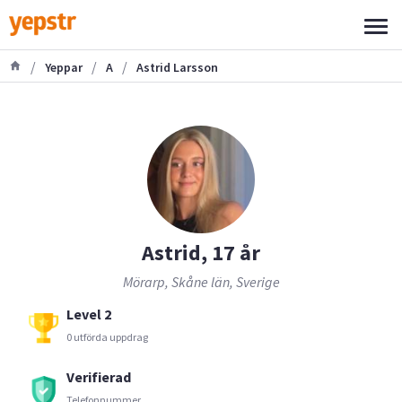
/
/
/
Yeppar
A
Astrid Larsson
Astrid, 17 år
Mörarp, Skåne län, Sverige
Level 2
0 utförda uppdrag
Verifierad
Telefonnummer