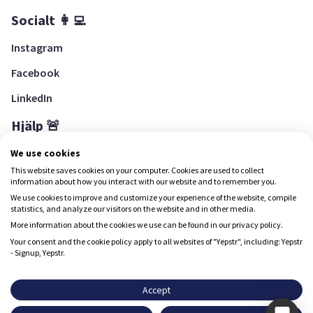
Socialt 👩‍💻
Instagram
Facebook
LinkedIn
Hjälp 🚨
Hjälpcenter
We use cookies
This website saves cookies on your computer. Cookies are used to collect
information about how you interact with our website and to remember you.
We use cookies to improve and customize your experience of the website, compile
Ladda ned Yepstr
statistics, and analyze our visitors on the website and in other media.
More information about the cookies we use can be found in our privacy policy.
Ladda ned Yepstr
Your consent and the cookie policy apply to all websites of "Yepstr", including: Yepstr
- Signup, Yepstr.
Yepstr använder cookies (kakor) för att ge dig en bättre
upplevelse.
Accept
Yepstr AB • Org. 556997-9817 • Skeppsbron 28, 111 30