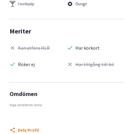
Festhjälp
Övrigt
Meriter
Kan utföra HLR
Har körkort
Röker ej
Har tillgång till bil
Omdömen
Inga omdömen ännu
Dela Profil