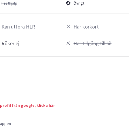
Festhjälp
Övrigt
Kan utföra HLR
Har körkort
Röker ej
Har tillgång till bil
 profil från google, klicka här
a appen