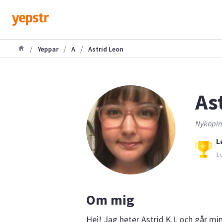
/
/
/
Yeppar
A
Astrid Leon
Ast
Nyköpin
L
1 
Om mig
Hej! Jag heter Astrid K.L och går min