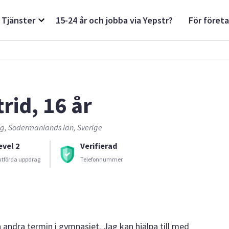
Tjänster
15-24 år och jobba via Yepstr?
För föret
rid, 16 år
g, Södermanlands län, Sverige
evel 2
Verifierad
utförda uppdrag
Telefonnummer
 andra termin i gymnasiet. Jag kan hjälpa till med