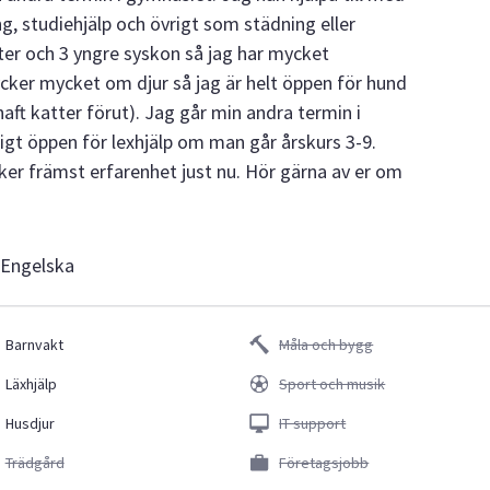
g, studiehjälp och övrigt som städning eller
ter och 3 yngre syskon så jag har mycket
cker mycket om djur så jag är helt öppen för hund
aft katter förut). Jag går min andra termin i
digt öppen för lexhjälp om man går årskurs 3-9.
öker främst erfarenhet just nu. Hör gärna av er om
 Engelska
Barnvakt
Måla och bygg
Läxhjälp
Sport och musik
Husdjur
IT support
Trädgård
Företagsjobb