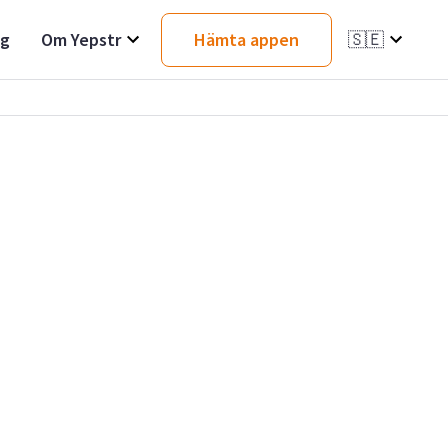
ag
Om Yepstr
Hämta appen
🇸🇪