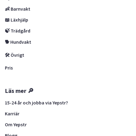
👶 Barnvakt
📖 Läxhjälp
🍃 Trädgård
🐕 Hundvakt
🛠 Övrigt
Pris
Läs mer 🔎
15-24 år och jobba via Yepstr?
Karriär
Om Yepstr
Blogg