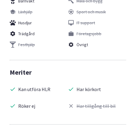
Barnvakt
Måla och bygg
Läxhjälp
Sport och musik
Husdjur
IT support
Trädgård
Företagsjobb
Festhjälp
Övrigt
Meriter
Kan utföra HLR
Har körkort
Röker ej
Har tillgång till bil