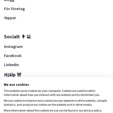
För företag
Yeppar
Socialt 👩‍💻
Instagram
Facebook
LinkedIn
Hjälp 🚨
Hjälpcenter
We use cookies
This website saves cookies on your computer. Cookies are used to collect
information about how you interact with our website and to remember you.
We use cookies to improve and customize your experience of the website, compile
Ladda ned Yepstr
statistics, and analyze our visitors on the website and in other media.
More information about the cookies we use can be found in our privacy policy.