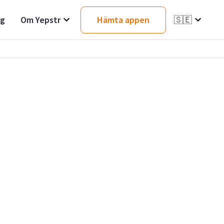
ag
Om Yepstr
Hämta appen
🇸🇪