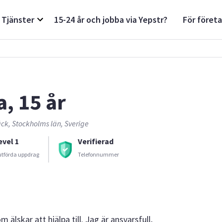
Tjänster
15-24 år och jobba via Yepstr?
För föret
a, 15 år
ck, Stockholms län, Sverige
evel 1
Verifierad
utförda uppdrag
Telefonnummer
m älskar att hjälpa till. Jag är ansvarsfull,