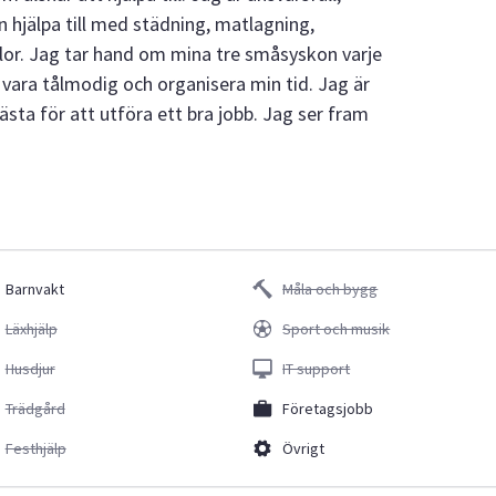
 hjälpa till med städning, matlagning,
lor. Jag tar hand om mina tre småsyskon varje
r, vara tålmodig och organisera min tid. Jag är
 bästa för att utföra ett bra jobb. Jag ser fram
Barnvakt
Måla och bygg
Läxhjälp
Sport och musik
Husdjur
IT support
Trädgård
Företagsjobb
Festhjälp
Övrigt