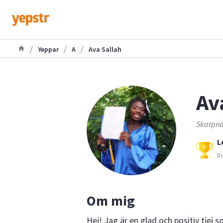
/
/
/
Yeppar
A
Ava Sallah
Av
Skarpnä
L
0 
Om mig
Hej! Jag är en glad och positiv tjej so