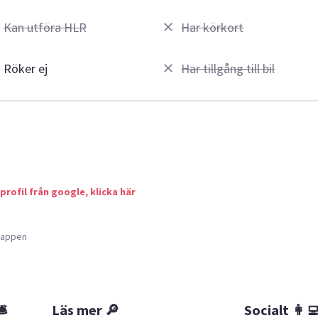
Kan utföra HLR
Har körkort
Röker ej
Har tillgång till bil
 profil från google, klicka här
a appen
🛎
Läs mer 🔎
Socialt 👩‍