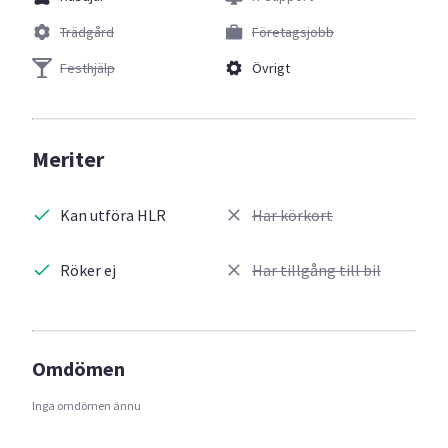
Trädgård
Företagsjobb
Festhjälp
Övrigt
Meriter
Kan utföra HLR
Har körkort
Röker ej
Har tillgång till bil
Omdömen
Inga omdömen ännu