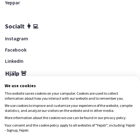
Yeppar
Socialt 👩‍💻
Instagram
Facebook
LinkedIn
Hjälp 🚨
Hjälpcenter
We use cookies
This website saves cookies on your computer. Cookies are used to collect
information about how you interact with our website and to remember you.
We use cookies to improve and customize your experience of the website, compile
Ladda ned Yepstr
statistics, and analyze our visitors on the website and in other media.
More information about the cookies we use can be found in our privacy policy.
Ladda ned Yepstr
Your consent and the cookie policy apply to all websites of "Yepstr", including: Yepstr
- Signup, Yepstr.
Yepstr använder cookies (kakor) för att ge dig en bättre