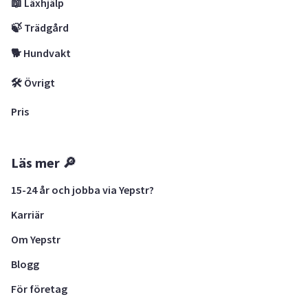
📖 Läxhjälp
🍃 Trädgård
🐕 Hundvakt
🛠 Övrigt
Pris
Läs mer 🔎
15-24 år och jobba via Yepstr?
Karriär
Om Yepstr
Blogg
För företag