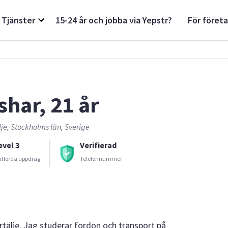
Tjänster
15-24 år och jobba via Yepstr?
För föret
shar, 21 år
je, Stockholms län, Sverige
evel 3
Verifierad
utförda uppdrag
Telefonnummer
rtälje. Jag studerar fordon och transport på