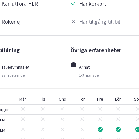
Kan utföra HLR
Har körkort
Röker ej
Har tillgång till bil
bildning
Övriga erfarenheter
Täljegymnasiet
Annat
Sam beteende
1-3 månader
Mån
Tis
Ons
Tor
Fre
Lör
Sö
orgon
FM
EM