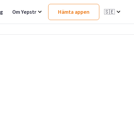
ag
Om Yepstr
Hämta appen
🇸🇪