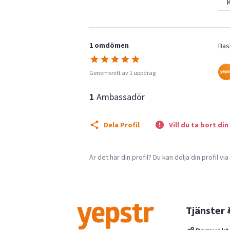
K
1 omdömen
Bas
Genomsnitt av 1 uppdrag
1
Ambassadör
Dela Profil
Vill du ta bort din
Är det här din profil? Du kan dölja din profil vi
Tjänster 