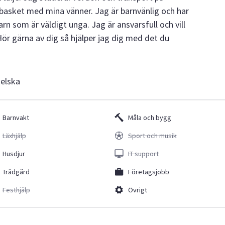
 basket med mina vänner. Jag är barnvänlig och har
rn som är väldigt unga. Jag är ansvarsfull och vill
Hör gärna av dig så hjälper jag dig med det du
gelska
Barnvakt
Måla och bygg
Läxhjälp
Sport och musik
Husdjur
IT support
Trädgård
Företagsjobb
Festhjälp
Övrigt