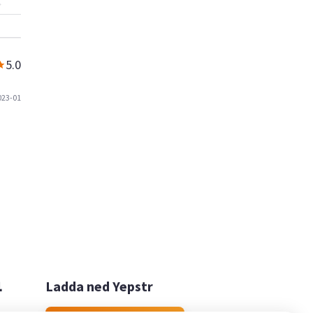
5.0
023-01

Ladda ned Yepstr