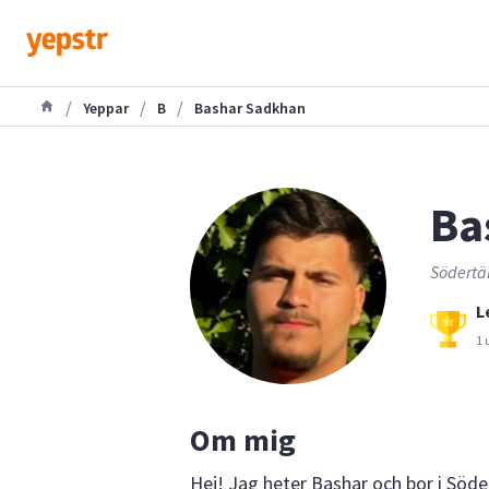
/
/
/
Yeppar
B
Bashar Sadkhan
Ba
Södertäl
L
1 
Om mig
Hej! Jag heter Bashar och bor i Söde