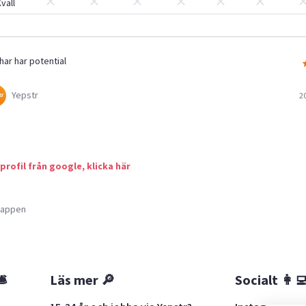
väll
har har potential
Yepstr
2
 profil från google, klicka här
a appen
🛎
Läs mer 🔎
Socialt 👩‍