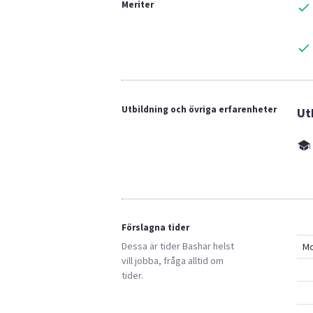
Meriter
Utbildning och övriga erfarenheter
Ut
Förslagna tider
Dessa är tider
Bashar
helst
M
vill jobba, fråga alltid om
tider.