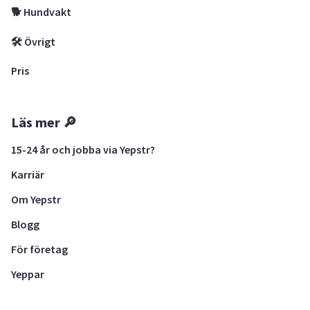
🐕 Hundvakt
🛠 Övrigt
Pris
Läs mer 🔎
15-24 år och jobba via Yepstr?
Karriär
Om Yepstr
Blogg
För företag
Yeppar