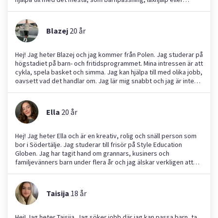
trädgårdsarbete, och jag är en person som alltid jobbar hårt och
tar ansvar. Om du söker någon som är pålitlig och engagerad
kan du anlita mig!
Blazej
20
år
Hej! Jag heter Blazej och jag kommer från Polen. Jag studerar på
högstadiet på barn- och fritidsprogrammet. Mina intressen är att
cykla, spela basket och simma. Jag kan hjälpa till med olika jobb,
oavsett vad det handlar om. Jag lär mig snabbt och jag är inte
rädd för att ta mig an nya utmaningar!
Ella
20
år
Hej! Jag heter Ella och är en kreativ, rolig och snäll person som
bor i Södertälje. Jag studerar till frisör på Style Education
Globen. Jag har tagit hand om grannars, kusiners och
familjevänners barn under flera år och jag älskar verkligen att
vara runt barn. Det är något jag tycker är väldigt trevligt och
givande. Jag ser fram emot möjligheten att hjälpa er med
barnpassning och att skapa trygga och glada stunder för era
Taisija
18
år
barn. Hör gärna av er om ni vill veta mer om mig!
Hej! Jag heter Taisija. Jag söker jobb där jag kan passa barn, ta