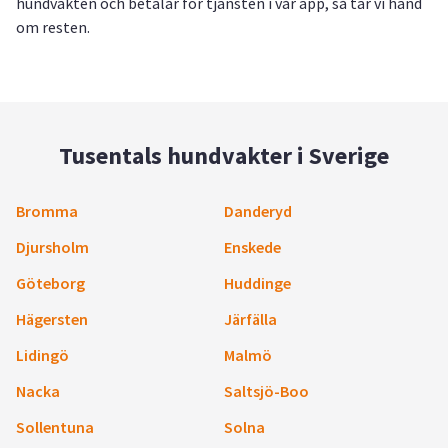
hundvakten och betalar för tjänsten i vår app, så tar vi hand
om resten.
Tusentals hundvakter i Sverige
Bromma
Danderyd
Djursholm
Enskede
Göteborg
Huddinge
Hägersten
Järfälla
Lidingö
Malmö
Nacka
Saltsjö-Boo
Sollentuna
Solna