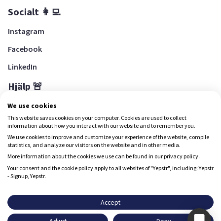
Socialt 👩‍💻
Instagram
Facebook
LinkedIn
Hjälp 🚨
Hjälpcenter
We use cookies
This website saves cookies on your computer. Cookies are used to collect
information about how you interact with our website and to remember you.
We use cookies to improve and customize your experience of the website, compile
Ladda ned Yepstr
statistics, and analyze our visitors on the website and in other media.
More information about the cookies we use can be found in our privacy policy.
Ladda ned Yepstr
Your consent and the cookie policy apply to all websites of "Yepstr", including: Yepstr
- Signup, Yepstr.
Yepstr använder cookies (kakor) för att ge dig en bättre
upplevelse.
Accept
Yepstr AB • Org. 556997-9817 • Skeppsbron 28, 111 30