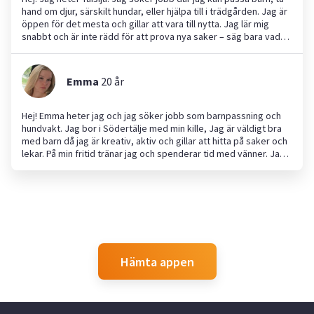
hand om djur, särskilt hundar, eller hjälpa till i trädgården. Jag är
öppen för det mesta och gillar att vara till nytta. Jag lär mig
snabbt och är inte rädd för att prova nya saker – säg bara vad
som ska göras, så fixar jag det! Jag pratar ryska och svenska,
och kan även försöka på engelska om det behövs. Man ska välja
mig för att jag är snäll, rolig och pålitlig. Jag tycker om att hjälpa
Emma
20
år
andra, lyssnar gärna och gör alltid mitt bästa för att de ska
känna sig trygga.
Hej! Emma heter jag och jag söker jobb som barnpassning och
hundvakt. Jag bor i Södertälje med min kille, Jag är väldigt bra
med barn då jag är kreativ, aktiv och gillar att hitta på saker och
lekar. På min fritid tränar jag och spenderar tid med vänner. Jag
jobbar helg på Cirkle k och i sommar kommer jag börja jobba
natt, just nu går jag på barn och fritids programmet och tar
studenten nu i sommar! Jag ser fram emot att höra från er!
Hämta appen