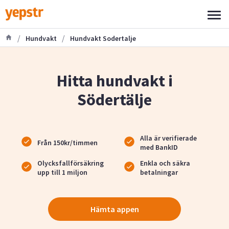
/
/
Hundvakt
Hundvakt Sodertalje
Hitta hundvakt i
Södertälje
Alla är verifierade
Från 150kr/timmen
med BankID
Olycksfallförsäkring
Enkla och säkra
upp till 1 miljon
betalningar
Hämta appen