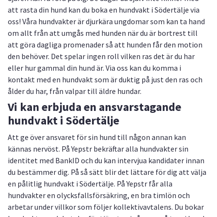
att rasta din hund kan du boka en hundvakt i Södertälje via
oss! Våra hundvakter är djurkära ungdomar som kan ta hand
om allt från att umgås med hunden när du är bortrest till
att göra dagliga promenader så att hunden får den motion
den behöver. Det spelar ingen roll vilken ras det är du har
eller hur gammal din hund är. Via oss kan du komma i
kontakt med en hundvakt som är duktig på just den ras och
ålder du har, från valpar till äldre hundar.
Vi kan erbjuda en ansvarstagande
hundvakt i Södertälje
Att ge över ansvaret för sin hund till någon annan kan
kännas nervöst. På Yepstr bekräftar alla hundvakter sin
identitet med BankID och du kan intervjua kandidater innan
du bestämmer dig. På så sätt blir det lättare för dig att välja
en pålitlig hundvakt i Södertälje. På Yepstr får alla
hundvakter en olycksfallsförsäkring, en bra timlön och
arbetar under villkor som följer kollektivavtalens. Du bokar