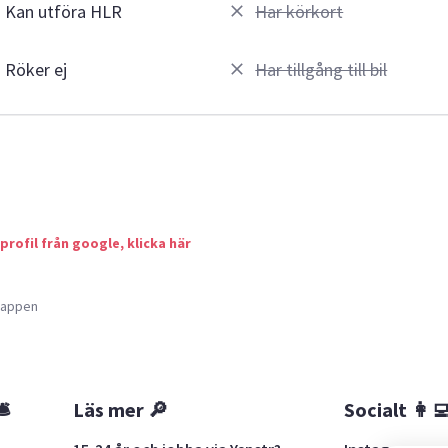
Kan utföra HLR
Har körkort
Röker ej
Har tillgång till bil
 profil från google, klicka här
a appen
🛎
Läs mer 🔎
Socialt 👩‍