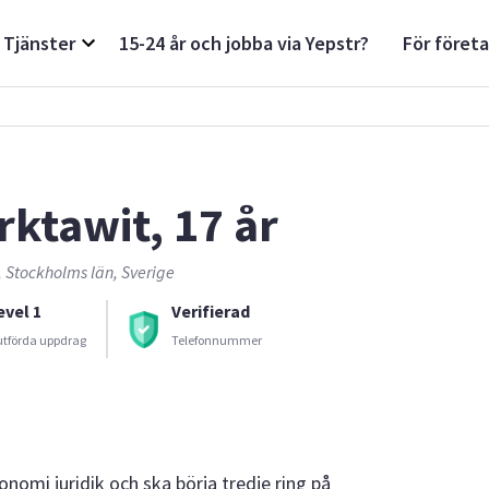
Tjänster
15-24 år och jobba via Yepstr?
För föret
rktawit, 17 år
, Stockholms län, Sverige
evel 1
Verifierad
utförda uppdrag
Telefonnummer
nomi juridik och ska börja tredje ring på