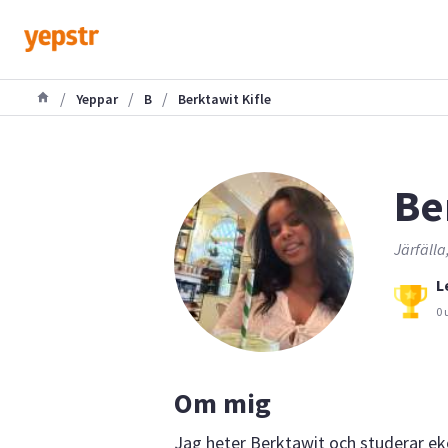
/
/
/
Yeppar
B
Berktawit Kifle
Be
Järfälla
L
0 
Om mig
Jag heter Berktawit och studerar eko