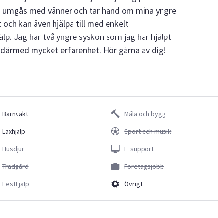
iol, umgås med vänner och tar hand om mina yngre
och kan även hjälpa till med enkelt
älp. Jag har två yngre syskon som jag har hjälpt
 därmed mycket erfarenhet. Hör gärna av dig!
Barnvakt
Måla och bygg
Läxhjälp
Sport och musik
Husdjur
IT support
Trädgård
Företagsjobb
Festhjälp
Övrigt