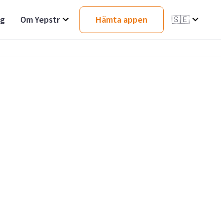
ag
Om Yepstr
Hämta appen
🇸🇪