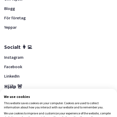
Blogg
För företag
Yeppar
Socialt 👩‍💻
Instagram
Facebook
LinkedIn
Hjälp 🚨
Hjälpcenter
We use cookies
This website saves cookies on your computer. Cookies are used to collect
information about how you interact with our website and to remember you.
We use cookies to improve and customize your experience of the website, compile
Ladda ned Yepstr