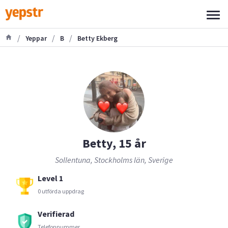
/
/
/
Yeppar
B
Betty Ekberg
Betty, 15 år
Sollentuna, Stockholms län, Sverige
Level 1
0 utförda uppdrag
Verifierad
Telefonnummer