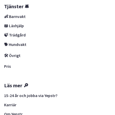
Tjänster 🛎
👶 Barnvakt
📖 Läxhjälp
🍃 Trädgård
🐕 Hundvakt
🛠 Övrigt
Pris
Läs mer 🔎
15-24 år och jobba via Yepstr?
Karriär
Om Yepstr