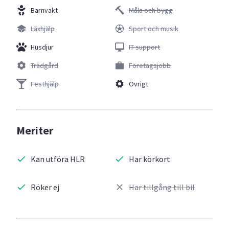
Barnvakt
Måla och bygg
Läxhjälp
Sport och musik
Husdjur
IT support
Trädgård
Företagsjobb
Festhjälp
Övrigt
Meriter
Kan utföra HLR
Har körkort
Röker ej
Har tillgång till bil