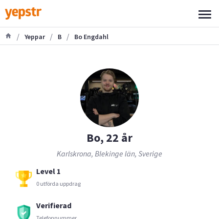
/
/
/
Yeppar
B
Bo Engdahl
Bo, 22 år
Karlskrona, Blekinge län, Sverige
Level 1
0 utförda uppdrag
Verifierad
Telefonnummer