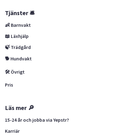
Tjänster 🛎
👶 Barnvakt
📖 Läxhjälp
🍃 Trädgård
🐕 Hundvakt
🛠 Övrigt
Pris
Läs mer 🔎
15-24 år och jobba via Yepstr?
Karriär