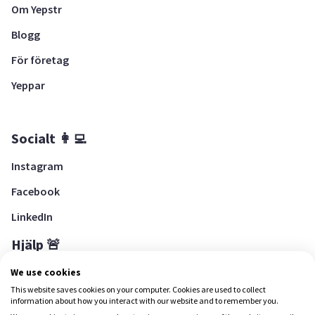
Om Yepstr
Blogg
För företag
Yeppar
Socialt 👩‍💻
Instagram
Facebook
LinkedIn
Hjälp 🚨
Hjälpcenter
We use cookies
This website saves cookies on your computer. Cookies are used to collect
information about how you interact with our website and to remember you.