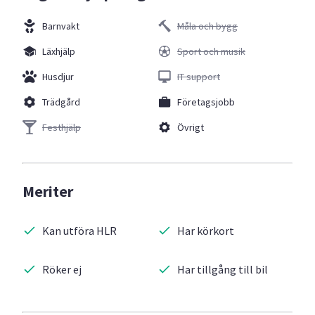
Barnvakt
Måla och bygg
Läxhjälp
Sport och musik
Husdjur
IT support
Trädgård
Företagsjobb
Festhjälp
Övrigt
Meriter
Kan utföra HLR
Har körkort
Röker ej
Har tillgång till bil