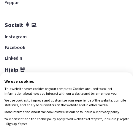
Yeppar
Socialt 👩‍💻
Instagram
Facebook
LinkedIn
Hjälp 🚨
Hjälpcenter
We use cookies
This website saves cookies on your computer. Cookies are used to collect
information about how you interact with our website and to remember you.
We use cookies to improve and customize your experience of the website, compile
Ladda ned Yepstr
statistics, and analyze our visitors on the website and in other media.
More information about the cookies we use can be found in our privacy policy.
Ladda ned Yepstr
Your consent and the cookie policy apply to all websites of "Yepstr", including: Yepstr
- Signup, Yepstr.
Yepstr använder cookies (kakor) för att ge dig en bättre