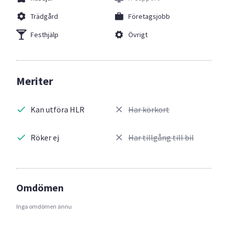
Trädgård
Företagsjobb
Festhjälp
Övrigt
Meriter
Kan utföra HLR
Har körkort
Röker ej
Har tillgång till bil
Omdömen
Inga omdömen ännu