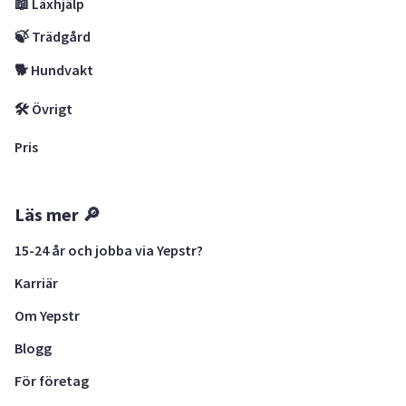
📖 Läxhjälp
🍃 Trädgård
🐕 Hundvakt
🛠 Övrigt
Pris
Läs mer 🔎
15-24 år och jobba via Yepstr?
Karriär
Om Yepstr
Blogg
För företag