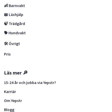
👶 Barnvakt
📖 Läxhjälp
🍃 Trädgård
🐕 Hundvakt
🛠 Övrigt
Pris
Läs mer 🔎
15-24 år och jobba via Yepstr?
Karriär
Om Yepstr
Blogg