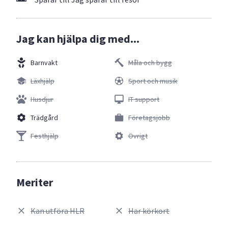
Jag kan hjälpa dig med...
Barnvakt
Måla och bygg
Läxhjälp
Sport och musik
Husdjur
IT support
Trädgård
Företagsjobb
Festhjälp
Övrigt
Meriter
Kan utföra HLR
Har körkort