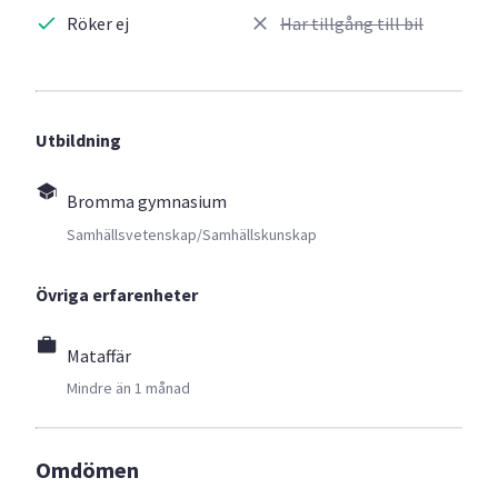
Röker ej
Har tillgång till bil
Utbildning
Bromma gymnasium
Samhällsvetenskap/Samhällskunskap
Övriga erfarenheter
Mataffär
Mindre än 1 månad
Omdömen