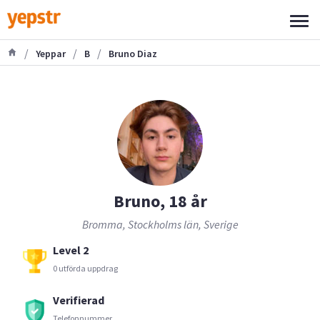
/
/
/
Yeppar
B
Bruno Diaz
Bruno, 18 år
Bromma, Stockholms län, Sverige
Level 2
0 utförda uppdrag
Verifierad
Telefonnummer