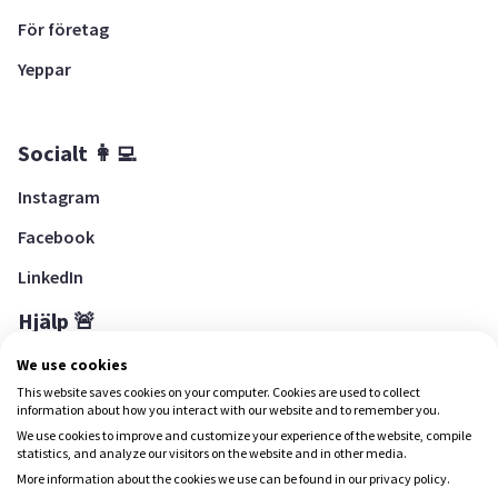
För företag
Yeppar
Socialt 👩‍💻
Instagram
Facebook
LinkedIn
Hjälp 🚨
Hjälpcenter
We use cookies
This website saves cookies on your computer. Cookies are used to collect
information about how you interact with our website and to remember you.
We use cookies to improve and customize your experience of the website, compile
Ladda ned Yepstr
statistics, and analyze our visitors on the website and in other media.
More information about the cookies we use can be found in our privacy policy.