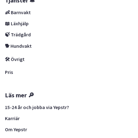
Tjänster 🛎
👶 Barnvakt
📖 Läxhjälp
🍃 Trädgård
🐕 Hundvakt
🛠 Övrigt
Pris
Läs mer 🔎
15-24 år och jobba via Yepstr?
Karriär
Om Yepstr