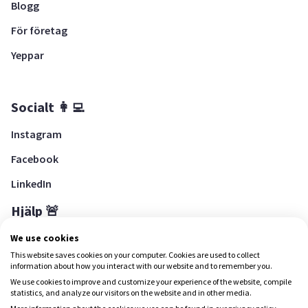
Blogg
För företag
Yeppar
Socialt 👩‍💻
Instagram
Facebook
LinkedIn
Hjälp 🚨
Hjälpcenter
We use cookies
This website saves cookies on your computer. Cookies are used to collect
information about how you interact with our website and to remember you.
We use cookies to improve and customize your experience of the website, compile
Ladda ned Yepstr
statistics, and analyze our visitors on the website and in other media.