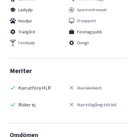
Läxhjälp
Sport och musik
Husdjur
IT support
Trädgård
Företagsjobb
Festhjälp
Övrigt
Meriter
Kan utföra HLR
Har körkort
Röker ej
Har tillgång till bil
Omdömen