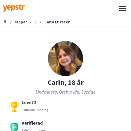
/
/
/
Yeppar
C
Carin Eriksson
Carin, 18 år
Lindesberg, Örebro län, Sverige
Level 2
0 utförda uppdrag
Verifierad
Telefonnummer