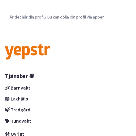
Är det här din profil? Du kan dölja din profil via appen
Tjänster 🛎
👶 Barnvakt
📖 Läxhjälp
🍃 Trädgård
🐕 Hundvakt
🛠 Övrigt