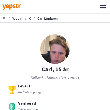
/
/
/
Yeppar
C
Carl Lindgren
Carl, 15 år
Kullavik, Hallands län, Sverige
Level 1
0 utförda uppdrag
Verifierad
Telefonnummer