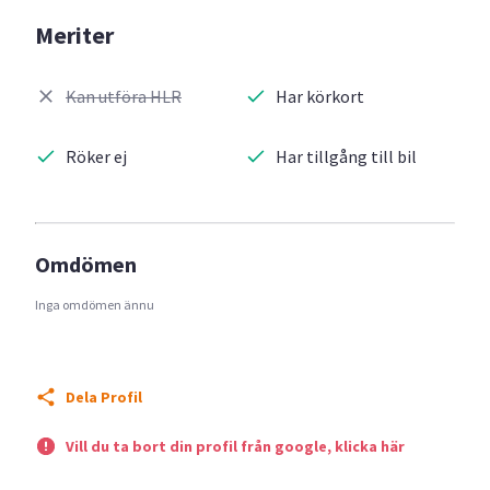
Meriter
Kan utföra HLR
Har körkort
Röker ej
Har tillgång till bil
Omdömen
Inga omdömen ännu
Dela Profil
Vill du ta bort din profil från google, klicka här