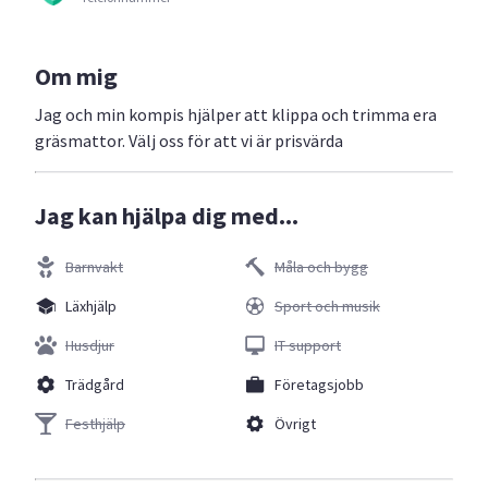
Om mig
Jag och min kompis hjälper att klippa och trimma era
gräsmattor. Välj oss för att vi är prisvärda
Jag kan hjälpa dig med...
Barnvakt
Måla och bygg
Läxhjälp
Sport och musik
Husdjur
IT support
Trädgård
Företagsjobb
Festhjälp
Övrigt