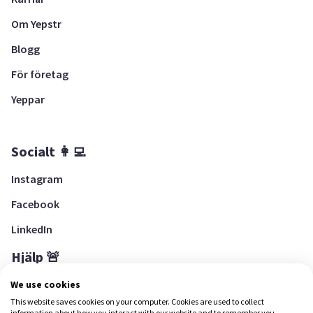
Om Yepstr
Blogg
För företag
Yeppar
Socialt 👩‍💻
Instagram
Facebook
LinkedIn
Hjälp 🚨
Hjälpcenter
We use cookies
This website saves cookies on your computer. Cookies are used to collect
information about how you interact with our website and to remember you.