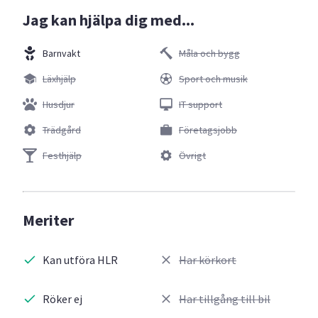
Jag kan hjälpa dig med...
Barnvakt
Måla och bygg
Läxhjälp
Sport och musik
Husdjur
IT support
Trädgård
Företagsjobb
Festhjälp
Övrigt
Meriter
Kan utföra HLR
Har körkort
Röker ej
Har tillgång till bil