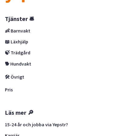
Tjänster 🛎
👶 Barnvakt
📖 Läxhjälp
🍃 Trädgård
🐕 Hundvakt
🛠 Övrigt
Pris
Läs mer 🔎
15-24 år och jobba via Yepstr?
Karriär