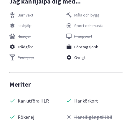
Jag kan hjälpa dig med...
Barnvakt
Måla och bygg
Läxhjälp
Sport och musik
Husdjur
IT support
Trädgård
Företagsjobb
Festhjälp
Övrigt
Meriter
Kan utföra HLR
Har körkort
Röker ej
Har tillgång till bil