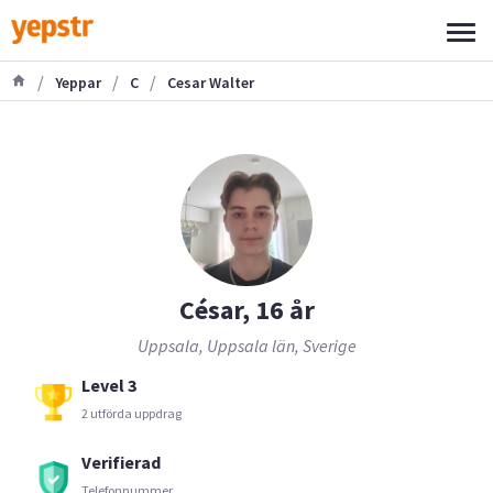
/
/
/
Yeppar
C
Cesar Walter
César, 16 år
Uppsala, Uppsala län, Sverige
Level 3
2 utförda uppdrag
Verifierad
Telefonnummer