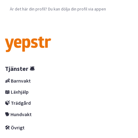
Är det här din profil? Du kan dölja din profil via appen
Tjänster 🛎
👶 Barnvakt
📖 Läxhjälp
🍃 Trädgård
🐕 Hundvakt
🛠 Övrigt