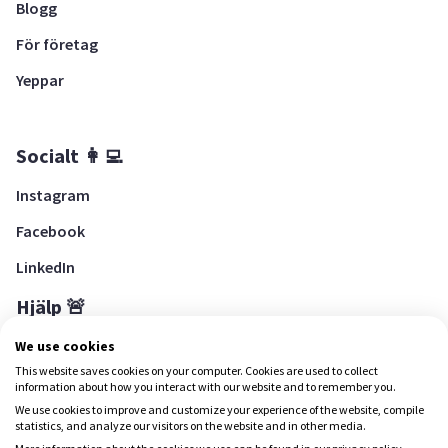
Blogg
För företag
Yeppar
Socialt 👩‍💻
Instagram
Facebook
LinkedIn
Hjälp 🚨
Hjälpcenter
We use cookies
This website saves cookies on your computer. Cookies are used to collect
information about how you interact with our website and to remember you.
We use cookies to improve and customize your experience of the website, compile
Ladda ned Yepstr
statistics, and analyze our visitors on the website and in other media.