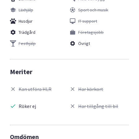
Läxhjälp
Sport och musik
Husdjur
IT support
Trädgård
Företagsjobb
Festhjälp
Övrigt
Meriter
Kan utföra HLR
Har körkort
Röker ej
Har tillgång till bil
Omdömen