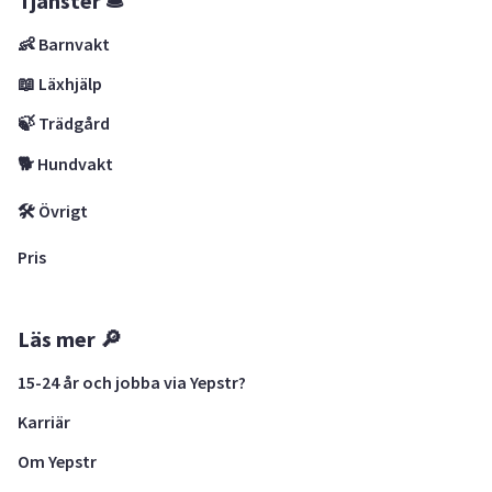
Tjänster 🛎
👶 Barnvakt
📖 Läxhjälp
🍃 Trädgård
🐕 Hundvakt
🛠 Övrigt
Pris
Läs mer 🔎
15-24 år och jobba via Yepstr?
Karriär
Om Yepstr