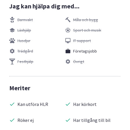
Jag kan hjälpa dig med...
Barnvakt
Måla och bygg
Läxhjälp
Sport och musik
Husdjur
IT support
Trädgård
Företagsjobb
Festhjälp
Övrigt
Meriter
Kan utföra HLR
Har körkort
Röker ej
Har tillgång till bil