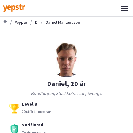
/
/
/
Yeppar
D
Daniel Martensson
Daniel, 20 år
Bandhagen, Stockholms län, Sverige
Level 8
20 utförda uppdrag
Verifierad
Telefonnummer