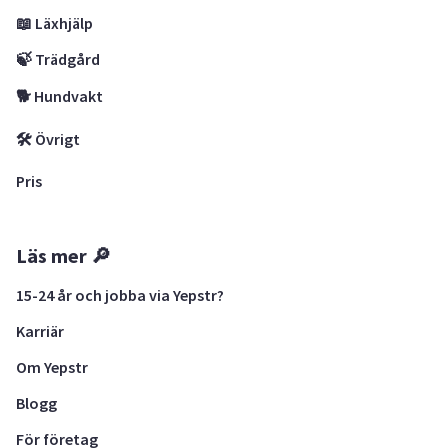
📖 Läxhjälp
🍃 Trädgård
🐕 Hundvakt
🛠 Övrigt
Pris
Läs mer 🔎
15-24 år och jobba via Yepstr?
Karriär
Om Yepstr
Blogg
För företag