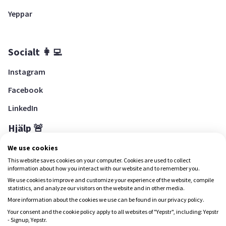
Yeppar
Socialt 👩‍💻
Instagram
Facebook
LinkedIn
Hjälp 🚨
Hjälpcenter
We use cookies
This website saves cookies on your computer. Cookies are used to collect
information about how you interact with our website and to remember you.
We use cookies to improve and customize your experience of the website, compile
Ladda ned Yepstr
statistics, and analyze our visitors on the website and in other media.
More information about the cookies we use can be found in our privacy policy.
Ladda ned Yepstr
Your consent and the cookie policy apply to all websites of "Yepstr", including: Yepstr
- Signup, Yepstr.