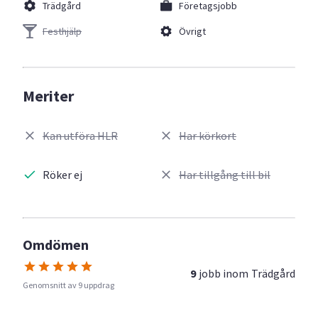
Trädgård
Företagsjobb
Festhjälp
Övrigt
Meriter
Kan utföra HLR
Har körkort
Röker ej
Har tillgång till bil
Omdömen
9
jobb inom
Trädgård
Genomsnitt av 9 uppdrag