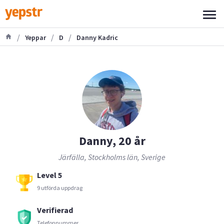
/
/
/
Yeppar
D
Danny Kadric
Danny, 20 år
Järfälla, Stockholms län, Sverige
Level 5
9 utförda uppdrag
Verifierad
Telefonnummer