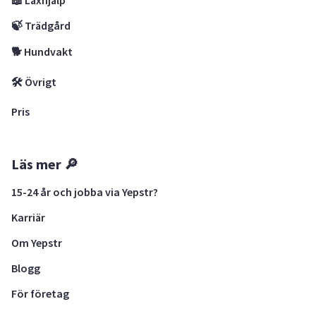
🍃 Trädgård
🐕 Hundvakt
🛠 Övrigt
Pris
Läs mer 🔎
15-24 år och jobba via Yepstr?
Karriär
Om Yepstr
Blogg
För företag