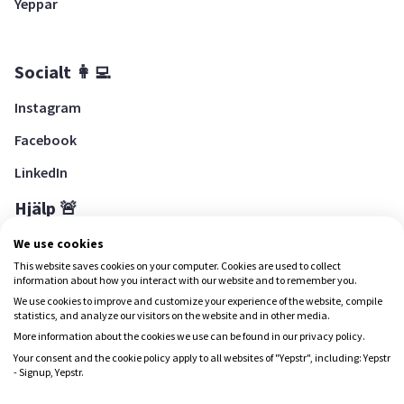
Yeppar
Socialt 👩‍💻
Instagram
Facebook
LinkedIn
Hjälp 🚨
Hjälpcenter
We use cookies
This website saves cookies on your computer. Cookies are used to collect
information about how you interact with our website and to remember you.
We use cookies to improve and customize your experience of the website, compile
Ladda ned Yepstr
statistics, and analyze our visitors on the website and in other media.
More information about the cookies we use can be found in our privacy policy.
Ladda ned Yepstr
Your consent and the cookie policy apply to all websites of "Yepstr", including: Yepstr
- Signup, Yepstr.
Yepstr använder cookies (kakor) för att ge dig en bättre