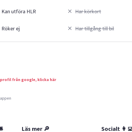
Kan utföra HLR
Har körkort
Röker ej
Har tillgång till bil
 profil från google, klicka här
a appen
🛎
Läs mer 🔎
Socialt 👩‍