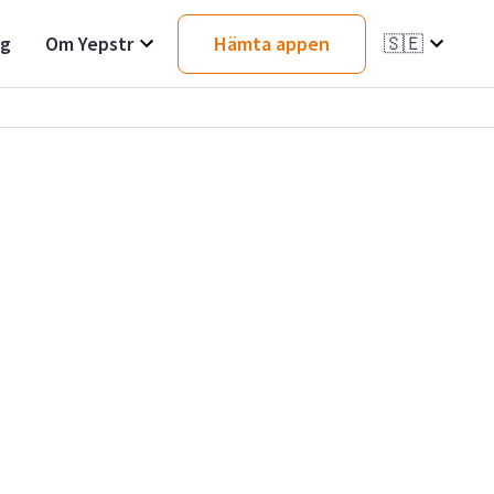
ag
Om Yepstr
Hämta appen
🇸🇪