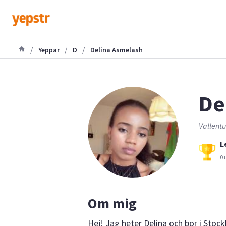
/
/
/
Yeppar
D
Delina Asmelash
De
Vallentu
L
0 
Om mig
Hej! Jag heter Delina och bor i Stock