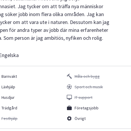
siet. Jag tycker om att träffa nya människor
g söker jobb inom flera olika områden. Jag kan
 tycker om att vara ute i naturen. Dessutom kan jag
ppen för andra typer av jobb där mina erfarenheter
 Som person är jag ambitiös, nyfiken och rolig.
 Engelska
Barnvakt
Måla och bygg
Läxhjälp
Sport och musik
Husdjur
IT support
Trädgård
Företagsjobb
Festhjälp
Övrigt