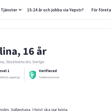
Tjänster
15-24 år och jobba via Yepstr?
För föret
lina, 16 år
na, Stockholms län, Sverige
evel 1
Verifierad
utförda uppdrag
Telefonnummer
holm, Vallentuna. I höst ska jag börja