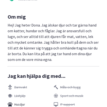
Om mig
Hej! Jag heter Dona. Jag älskar djur och tar gärna hand
om katter, hundar och fåglar. Jag är ansvarsfull och
lugn, och ser alltid till att djuren får mat, vatten, lek
och mycket omtanke. Jag håller bra koll på dem och ser
till att de känner sig trygga och omhändertagna när du
är borta. Du kan lita på att jag tar hand om dina djur
som om de vore mina egna.
Jag kan hjälpa dig med...
Barnvakt
Måla och bygg
Läxhjälp
Sport och musik
Husdjur
IT support