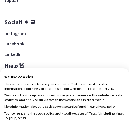
Yeppar
Socialt 👩‍💻
Instagram
Facebook
LinkedIn
Hjälp 🚨
Hjälpcenter
We use cookies
This website saves cookies on your computer. Cookies are used to collect
information about how you interact with our website and to remember you.
We use cookies to improve and customize your experience of the website, compile
Ladda ned Yepstr
statistics, and analyze our visitors on the website and in other media.
More information about the cookies we use can be found in our privacy policy.
Ladda ned Yepstr
Your consent and the cookie policy apply to all websites of "Yepstr", including: Yepstr
- Signup, Yepstr.
Yepstr använder cookies (kakor) för att ge dig en bättre