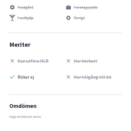
Trädgård
Företagsjobb
Festhjälp
Övrigt
Meriter
Kan utföra HLR
Har körkort
Röker ej
Har tillgång till bil
Omdömen
Inga omdömen ännu