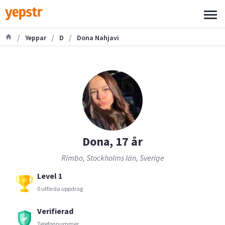
/
/
/
Yeppar
D
Dona Nahjavi
Dona, 17 år
Rimbo, Stockholms län, Sverige
Level 1
0 utförda uppdrag
Verifierad
Telefonnummer