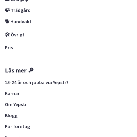
🍃 Trädgård
🐕 Hundvakt
🛠 Övrigt
Pris
Läs mer 🔎
15-24 år och jobba via Yepstr?
Karriär
Om Yepstr
Blogg
För företag