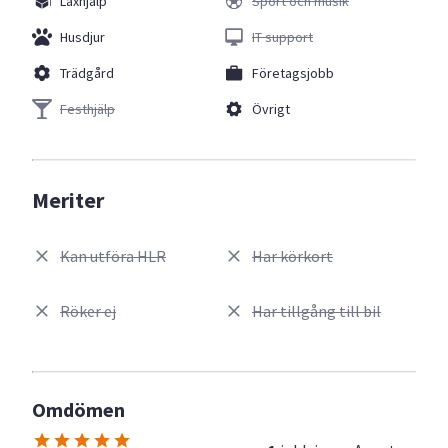
Läxhjälp
Sport och musik
Husdjur
IT support
Trädgård
Företagsjobb
Festhjälp
Övrigt
Meriter
Kan utföra HLR
Har körkort
Röker ej
Har tillgång till bil
Omdömen