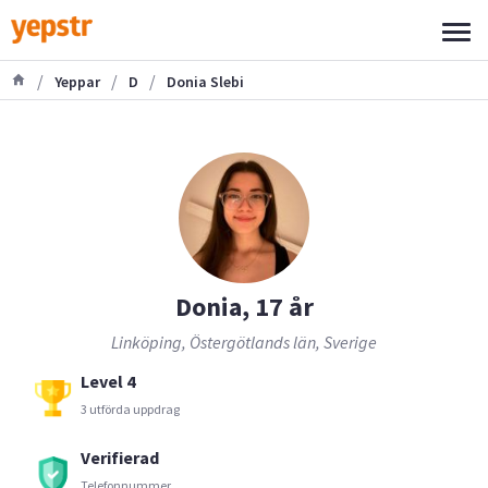
/
/
/
Yeppar
D
Donia Slebi
Donia, 17 år
Linköping, Östergötlands län, Sverige
Level 4
3 utförda uppdrag
Verifierad
Telefonnummer