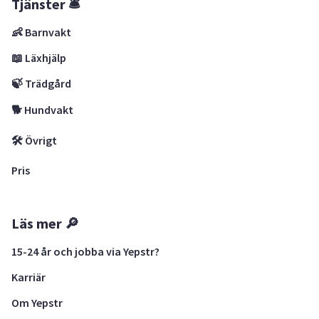
Tjänster 🛎
👶 Barnvakt
📖 Läxhjälp
🍃 Trädgård
🐕 Hundvakt
🛠 Övrigt
Pris
Läs mer 🔎
15-24 år och jobba via Yepstr?
Karriär
Om Yepstr