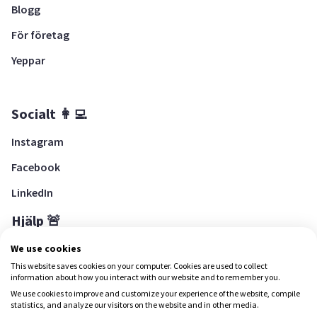
Blogg
För företag
Yeppar
Socialt 👩‍💻
Instagram
Facebook
LinkedIn
Hjälp 🚨
Hjälpcenter
We use cookies
This website saves cookies on your computer. Cookies are used to collect
information about how you interact with our website and to remember you.
We use cookies to improve and customize your experience of the website, compile
Ladda ned Yepstr
statistics, and analyze our visitors on the website and in other media.