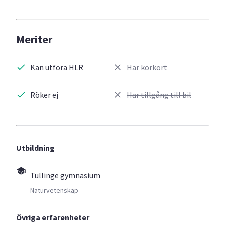
Meriter
Kan utföra HLR
Har körkort
Röker ej
Har tillgång till bil
Utbildning
Tullinge gymnasium
Naturvetenskap
Övriga erfarenheter