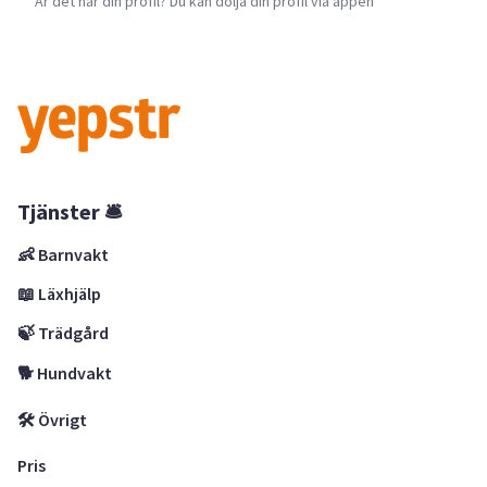
Är det här din profil? Du kan dölja din profil via appen
Tjänster 🛎
👶 Barnvakt
📖 Läxhjälp
🍃 Trädgård
🐕 Hundvakt
🛠 Övrigt
Pris