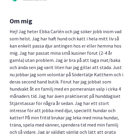
Om mig
Hej! Jag heter Ebba Carlén och jag söker jobb inom vad
som helst. Jag har haft hund och katt i hela mitt liv så
kan enkelt passa djur antingen hos er eller hemma hos
mig. Jag har passat mina små kusiner förut (2-4 år
gamla) utan problem. Jag är bra på att laga mat/baka
och ända sen jag varit liten har jag gillar att städa. Just
nu jobbar jag som volontär på Södertälje Katthem och i
deras second hand butik. Förut har jag jobbat som
hundvakt åt en familj med en pomeranian valp i cirka 4
månaders tid. Jag har även praktiserat på hunddagiset
Stjärntassar för några år sedan. Jag har ett stort
intresse för att jobba med djur, speciellt hundar och
katter! På min fritid brukar jag leka med mina hundar,
träna, spela med vänner, spendera tid med min familj
och så vidare. Jag är väldigt vänlig och lätt att prata