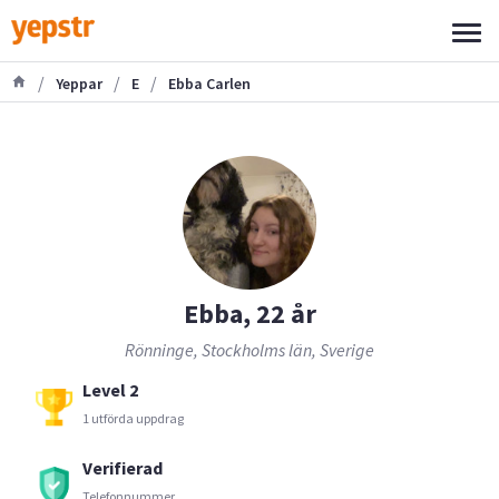
/
/
/
Yeppar
E
Ebba Carlen
Ebba, 22 år
Rönninge, Stockholms län, Sverige
Level 2
1 utförda uppdrag
Verifierad
Telefonnummer