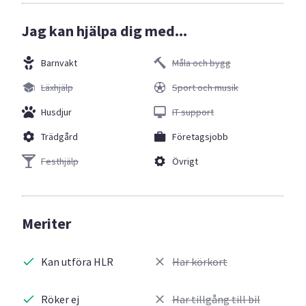
Jag kan hjälpa dig med...
Barnvakt
Måla och bygg
Läxhjälp
Sport och musik
Husdjur
IT support
Trädgård
Företagsjobb
Festhjälp
Övrigt
Meriter
Kan utföra HLR
Har körkort
Röker ej
Har tillgång till bil