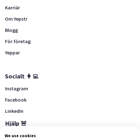
Karriär
Om Yepstr
Blogg
För företag
Yeppar
Socialt 👩‍💻
Instagram
Facebook
LinkedIn
Hjälp 🚨
Hjälpcenter
We use cookies