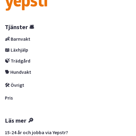
Tjänster 🛎
👶 Barnvakt
📖 Läxhjälp
🍃 Trädgård
🐕 Hundvakt
🛠 Övrigt
Pris
Läs mer 🔎
15-24 år och jobba via Yepstr?