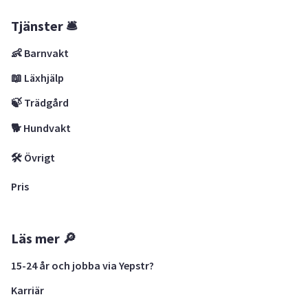
Tjänster 🛎
👶 Barnvakt
📖 Läxhjälp
🍃 Trädgård
🐕 Hundvakt
🛠 Övrigt
Pris
Läs mer 🔎
15-24 år och jobba via Yepstr?
Karriär