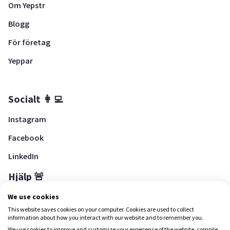
Om Yepstr
Blogg
För företag
Yeppar
Socialt 👩‍💻
Instagram
Facebook
LinkedIn
Hjälp 🚨
Hjälpcenter
We use cookies
This website saves cookies on your computer. Cookies are used to collect
information about how you interact with our website and to remember you.
We use cookies to improve and customize your experience of the website, compile