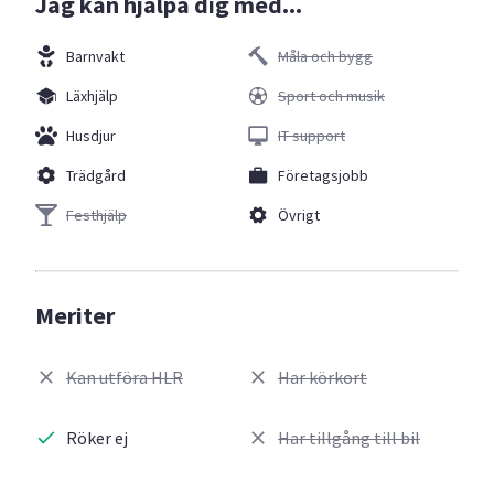
Jag kan hjälpa dig med...
Barnvakt
Måla och bygg
Läxhjälp
Sport och musik
Husdjur
IT support
Trädgård
Företagsjobb
Festhjälp
Övrigt
Meriter
Kan utföra HLR
Har körkort
Röker ej
Har tillgång till bil