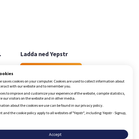

Ladda ned Yepstr
Ladda ned Yepstr
cookies
e saves cookies on your computer. Cookies are used to collect information about
teract with our website and to remember you.
ies to improve and customize your experience of the website, compile statistics,
 our visitors on the website and in other media.
ation about the cookies we use can be found in our privacy policy.
t and the cookie policy apply to all websites of "Yepstr", including: Yepstr - Signup,
Accept