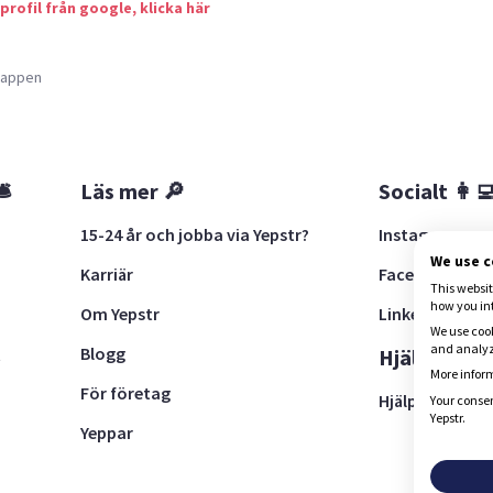
 profil från google, klicka här
a appen
🛎
Läs mer 🔎
Socialt 👩‍
15-24 år och jobba via Yepstr?
Instagram
We use 
Karriär
Facebook
This websit
how you in
Om Yepstr
LinkedIn
We use cook
and analyze
Blogg
t
Hjälp 🚨
More inform
För företag
Hjälpcenter
Your consen
Yepstr.
Yeppar