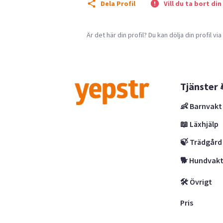
Dela Profil
Vill du ta bort din
Är det här din profil? Du kan dölja din profil vi
Tjänster 
👶 Barnvakt
📖 Läxhjälp
🍃 Trädgård
🐕 Hundvak
🛠 Övrigt
Pris