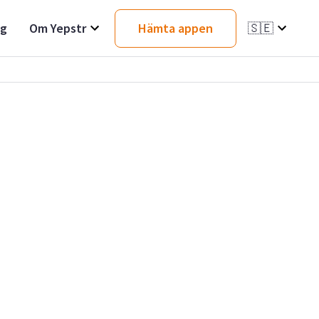
ag
Om Yepstr
Hämta appen
🇸🇪