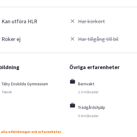
Kan utföra HLR
Har körkort
Röker ej
Har tillgång till bil
bildning
Övriga erfarenheter
Täby Enskilda Gymnasium
Barnvakt
Teknik
1-3 månader
Trädgårdshjälp
3-6 månader
 alla utbildningar och erfarenheter