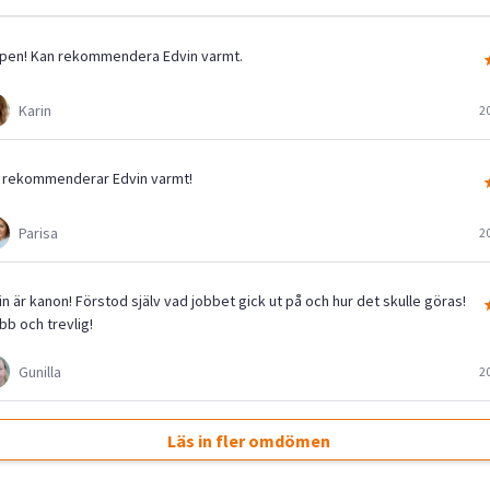
pen! Kan rekommendera Edvin varmt.
Karin
2
 rekommenderar Edvin varmt!
Parisa
2
n är kanon! Förstod själv vad jobbet gick ut på och hur det skulle göras!
bb och trevlig!
Gunilla
2
Läs in fler omdömen