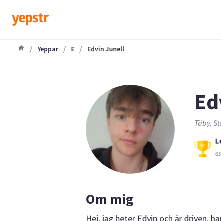
/
/
/
Yeppar
E
Edvin Junell
Ed
Täby, St
L
63
Om mig
Hej, jag heter Edvin och är driven, h