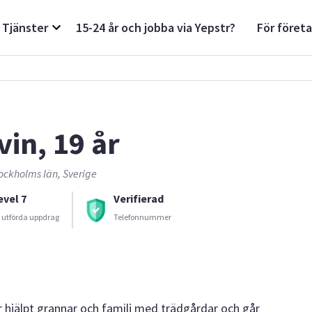
Tjänster
15-24 år och jobba via Yepstr?
För föret
vin, 19 år
ockholms län, Sverige
evel 7
Verifierad
 utförda uppdrag
Telefonnummer
ar hjälpt grannar och familj med trädgårdar och går